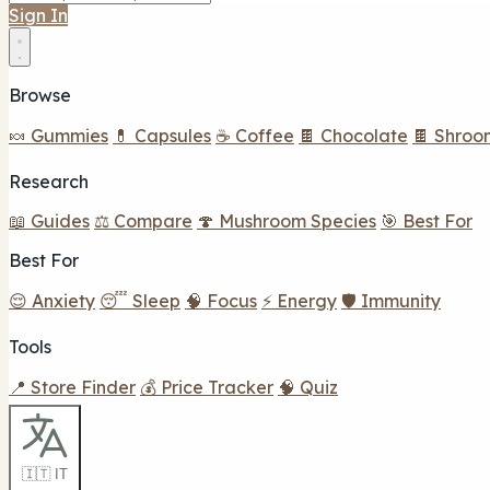
Sign In
Browse
🍬 Gummies
💊 Capsules
☕ Coffee
🍫 Chocolate
🍫 Shroo
Research
📖 Guides
⚖️ Compare
🍄 Mushroom Species
🎯 Best For
Best For
😌 Anxiety
😴 Sleep
🧠 Focus
⚡ Energy
🛡️ Immunity
Tools
📍 Store Finder
💰 Price Tracker
🧠 Quiz
🇮🇹 IT