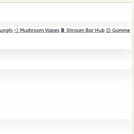
funghi
💨 Mushroom Vapes
🍫 Shroom Bar Hub
😌 Gomme