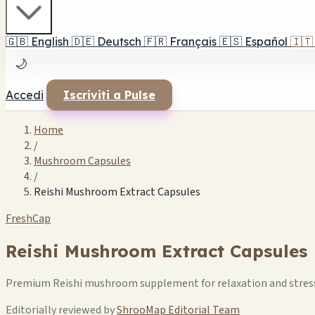
🇬🇧
English
🇩🇪
Deutsch
🇫🇷
Français
🇪🇸
Español
🇮🇹
🌙
Accedi
Iscriviti a Pulse
Home
/
Mushroom Capsules
/
Reishi Mushroom Extract Capsules
FreshCap
Reishi Mushroom Extract Capsules
Premium Reishi mushroom supplement for relaxation and stress
Editorially reviewed by
ShrooMap Editorial Team