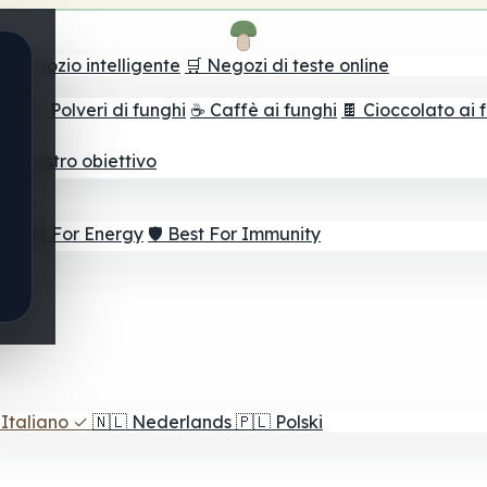
il negozio intelligente
🛒 Negozi di teste online
ghi
🫙 Polveri di funghi
☕ Caffè ai funghi
🍫 Cioccolato ai 
r il vostro obiettivo
⚡ Best For Energy
🛡️ Best For Immunity
Italiano
✓
🇳🇱
Nederlands
🇵🇱
Polski