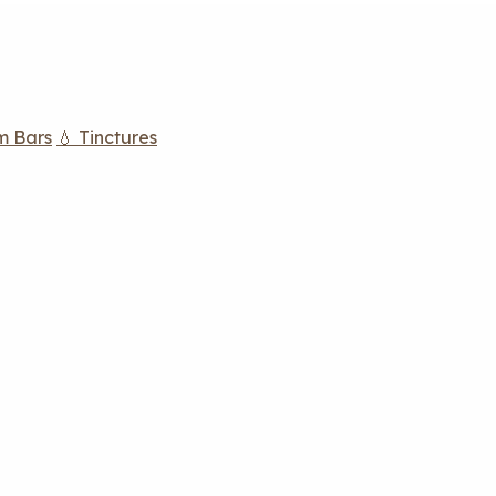
m Bars
💧 Tinctures