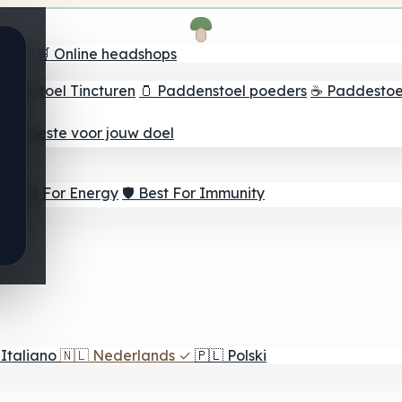
oeker
🛒 Online headshops
ddenstoel Tincturen
🫙 Paddenstoel poeders
☕ Paddestoel
 Het beste voor jouw doel
⚡ Best For Energy
🛡️ Best For Immunity
Italiano
🇳🇱
Nederlands
✓
🇵🇱
Polski