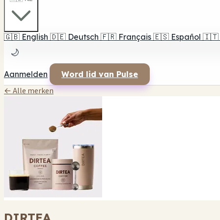
🇬🇧
English
🇩🇪
Deutsch
🇫🇷
Français
🇪🇸
Español
🇮🇹
🌙
Aanmelden
Word lid van Pulse
← Alle merken
DIRTEA