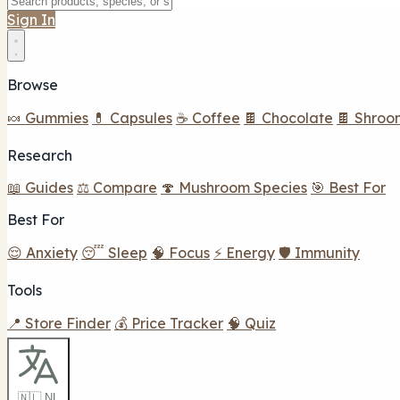
Sign In
Browse
🍬 Gummies
💊 Capsules
☕ Coffee
🍫 Chocolate
🍫 Shroo
Research
📖 Guides
⚖️ Compare
🍄 Mushroom Species
🎯 Best For
Best For
😌 Anxiety
😴 Sleep
🧠 Focus
⚡ Energy
🛡️ Immunity
Tools
📍 Store Finder
💰 Price Tracker
🧠 Quiz
🇳🇱 NL