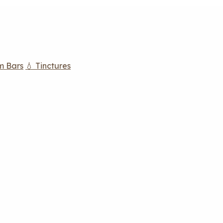
m Bars
💧 Tinctures