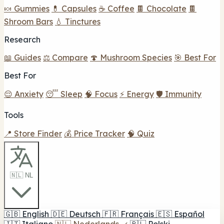
🍬 Gummies
💊 Capsules
☕ Coffee
🍫 Chocolate
🍫
Shroom Bars
💧 Tinctures
Research
📖 Guides
⚖️ Compare
🍄 Mushroom Species
🎯 Best For
Best For
😌 Anxiety
😴 Sleep
🧠 Focus
⚡ Energy
🛡️ Immunity
Tools
📍 Store Finder
💰 Price Tracker
🧠 Quiz
🇳🇱 NL
🇬🇧
English
🇩🇪
Deutsch
🇫🇷
Français
🇪🇸
Español