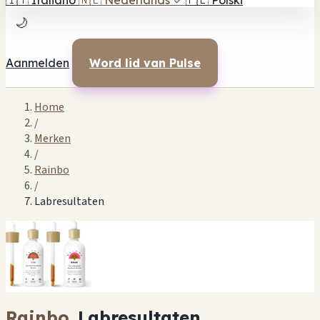
🇮🇹
Italiano
🇳🇱
Nederlands
✓
🇵🇱
Polski
🌙
Aanmelden
Word lid van Pulse
Home
/
Merken
/
Rainbo
/
Labresultaten
Rainbo
Labresultaten