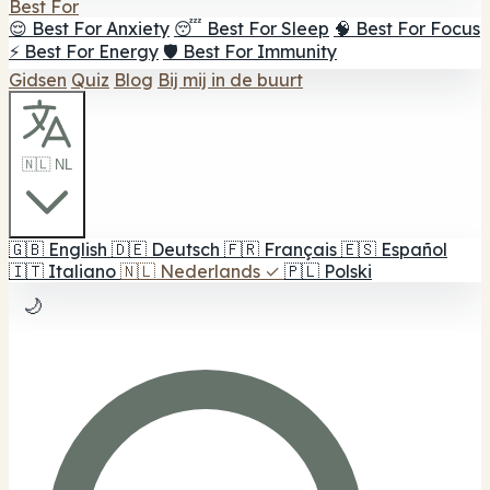
Best For
😌 Best For Anxiety
😴 Best For Sleep
🧠 Best For Focus
⚡ Best For Energy
🛡️ Best For Immunity
Gidsen
Quiz
Blog
Bij mij in de buurt
🇳🇱 NL
🇬🇧
English
🇩🇪
Deutsch
🇫🇷
Français
🇪🇸
Español
🇮🇹
Italiano
🇳🇱
Nederlands
✓
🇵🇱
Polski
🌙