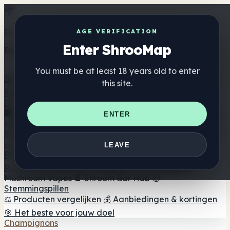
Get the ShrooMap app
AGE VERIFICATION
Enter ShrooMap
Better than mobile web — one tap away
You must be at least 18 years old to enter
Install
this site.
Shroo
Map
Directory
🏢 Merk Directory
📍 Zoek een headshop
🔮 Smartshop
ENTER
zoeker
🛒 Online headshops
Supplementen
🍬 Paddenstoel Gummies
💊 Paddenstoel Capsules
💧
LEAVE
Paddenstoel Tincturen
🫙 Paddenstoel poeders
☕
Paddestoel koffie
🍫 Champignon Chocolade
💨
Mushroom Vapes
🍫 Shroom Bar Hub
😌
Stemmingspillen
⚖️ Producten vergelijken
💰 Aanbiedingen & kortingen
🎯 Het beste voor jouw doel
Champignons