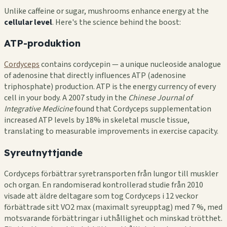
Unlike caffeine or sugar, mushrooms enhance energy at the
cellular level
. Here's the science behind the boost:
ATP-produktion
Cordyceps
contains cordycepin — a unique nucleoside analogue
of adenosine that directly influences ATP (adenosine
triphosphate) production. ATP is the energy currency of every
cell in your body. A 2007 study in the
Chinese Journal of
Integrative Medicine
found that Cordyceps supplementation
increased ATP levels by 18% in skeletal muscle tissue,
translating to measurable improvements in exercise capacity.
Syreutnyttjande
Cordyceps förbättrar syretransporten från lungor till muskler
och organ. En randomiserad kontrollerad studie från 2010
visade att äldre deltagare som tog Cordyceps i 12 veckor
förbättrade sitt VO2 max (maximalt syreupptag) med 7 %, med
motsvarande förbättringar i uthållighet och minskad trötthet.