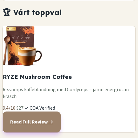
🏆 Vårt toppval
RYZE Mushroom Coffee
6-svamps kaffeblandning med Cordyceps – jämn energi utan
krasch
9.4/10
$27
✓ COA Verified
Read Full Review →