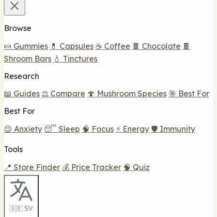
Browse
🍬 Gummies
💊 Capsules
☕ Coffee
🍫 Chocolate
🍫
Shroom Bars
💧 Tinctures
Research
📖 Guides
⚖️ Compare
🍄 Mushroom Species
🎯 Best For
Best For
😌 Anxiety
😴 Sleep
🧠 Focus
⚡ Energy
🛡️ Immunity
Tools
📍 Store Finder
💰 Price Tracker
🧠 Quiz
🇸🇪 SV