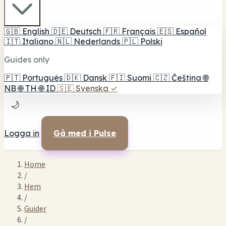
🇬🇧
English
🇩🇪
Deutsch
🇫🇷
Français
🇪🇸
Español
🇮🇹
Italiano
🇳🇱
Nederlands
🇵🇱
Polski
Guides only
🇵🇹
Português
🇩🇰
Dansk
🇫🇮
Suomi
🇨🇿
Čeština
🌐
NB
🌐
TH
🌐
ID
🇸🇪
Svenska
✓
🌙
Logga in
Gå med i Pulse
Home
/
Hem
/
Guider
/