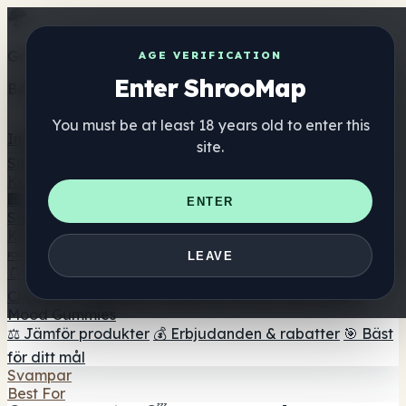
Get the ShrooMap app
AGE VERIFICATION
Enter ShrooMap
Better than mobile web — one tap away
You must be at least 18 years old to enter this
Install
site.
Shroo
Map
Katalog
🏢 Katalog över varumärken
📍 Hitta huvudbutik
🔮
ENTER
Smartshop Finder
🛒 Headshops på nätet
Kosttillskott
🍬 Svamp Gummies
💊 Svampkapslar
💧 Svamptinkturer
LEAVE
🫙 Pulver av svamp
☕ Mushroom kaffe
🍫 Svamp
Choklad
💨 Mushroom Vapes
🍫 Shroom Bar Hub
😌
Mood Gummies
⚖️ Jämför produkter
💰 Erbjudanden & rabatter
🎯 Bäst
för ditt mål
Svampar
Best For