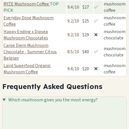
RYZE Mushroom Coffee
TOP
mushroom
9.4/10
$27
✅
PICK
coffee
Everyday Dose Mushroom
mushroom
9.2/10
$25
✅
Coffee
coffee
Happy Ending x Dipsea
mushroom
9.2/10
$29
❌
Mushroom Chocolates
chocolate
Carpe Diem Mushroom
mushroom
Chocolate - Summer Citrus
8.5/10
$40
✅
chocolate
Belgian
Laird Superfood Organic
mushroom
9.4/10
$20
❌
Mushroom Coffee
coffee
Frequently Asked Questions
Which mushroom gives you the most energy?