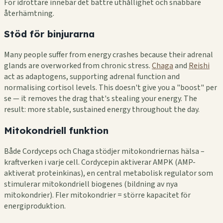
För idrottare innebär det bättre uthållighet och snabbare
återhämtning.
Stöd för binjurarna
Many people suffer from energy crashes because their adrenal
glands are overworked from chronic stress.
Chaga
and
Reishi
act as adaptogens, supporting adrenal function and
normalising cortisol levels. This doesn't give you a "boost" per
se — it removes the drag that's stealing your energy. The
result: more stable, sustained energy throughout the day.
Mitokondriell funktion
Både Cordyceps och Chaga stödjer mitokondriernas hälsa –
kraftverken i varje cell. Cordycepin aktiverar AMPK (AMP-
aktiverat proteinkinas), en central metabolisk regulator som
stimulerar mitokondriell biogenes (bildning av nya
mitokondrier). Fler mitokondrier = större kapacitet för
energiproduktion.