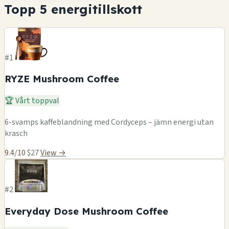
Topp 5 energitillskott
#1
RYZE Mushroom Coffee
🏆 Vårt toppval
6-svamps kaffeblandning med Cordyceps – jämn energi utan
krasch
9.4/10
$27
View →
#2
Everyday Dose Mushroom Coffee