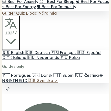
😌 Best For Anxiety
😴 Best For Sleep
🧠 Best For Focus
⚡ Best For Energy
🛡️ Best For Immunity
Guider
Quiz
Blogg
Nära mig
🇸🇪 SV
🇬🇧
English
🇩🇪
Deutsch
🇫🇷
Français
🇪🇸
Español
🇮🇹
Italiano
🇳🇱
Nederlands
🇵🇱
Polski
Guides only
🇵🇹
Português
🇩🇰
Dansk
🇫🇮
Suomi
🇨🇿
Čeština
🌐
NB
🌐
TH
🌐
ID
🇸🇪
Svenska
✓
🌙