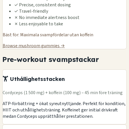
✓
Precise, consistent dosing
✓
Travel-friendly
✗
No immediate alertness boost
✗
Less enjoyable to take
Bäst för: Maximala svampfördelar utan koffein
Browse mushroom gummies →
Pre-workout svampstackar
🏋️ Uthållighetsstacken
Cordyceps (1 500 mg) + koffein (100 mg) – 45 min före träning
ATP-förbättring + ökat syreutnyttjande. Perfekt för kondition,
HIIT och uthållighetsträning. Koffeinet ger initial drivkraft
medan Cordyceps upprätthåller prestationen.