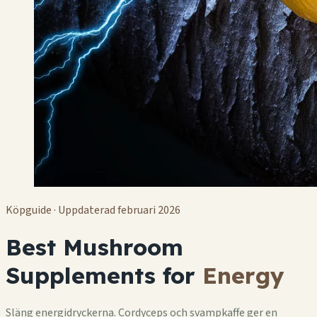
Köpguide · Uppdaterad februari 2026
Best Mushroom
Supplements for
Energy
Släng energidryckerna. Cordyceps och svampkaffe ger en