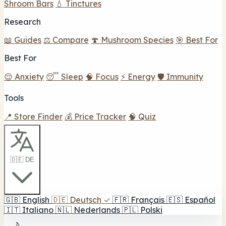
Shroom Bars
💧 Tinctures
Research
📖 Guides
⚖️ Compare
🍄 Mushroom Species
🎯 Best For
Best For
😌 Anxiety
😴 Sleep
🧠 Focus
⚡ Energy
🛡️ Immunity
Tools
📍 Store Finder
💰 Price Tracker
🧠 Quiz
🇩🇪 DE
🇬🇧
English
🇩🇪
Deutsch
✓
🇫🇷
Français
🇪🇸
Español
🇮🇹
Italiano
🇳🇱
Nederlands
🇵🇱
Polski