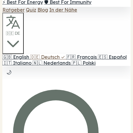
⚡ Best For Energy
🛡️ Best For Immunity
Ratgeber
Quiz
Blog
In der Nähe
🇩🇪 DE
🇬🇧
English
🇩🇪
Deutsch
✓
🇫🇷
Français
🇪🇸
Español
🇮🇹
Italiano
🇳🇱
Nederlands
🇵🇱
Polski
🌙