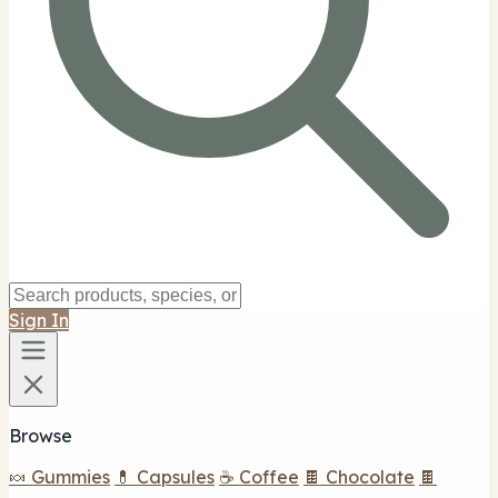
Sign In
Browse
🍬 Gummies
💊 Capsules
☕ Coffee
🍫 Chocolate
🍫