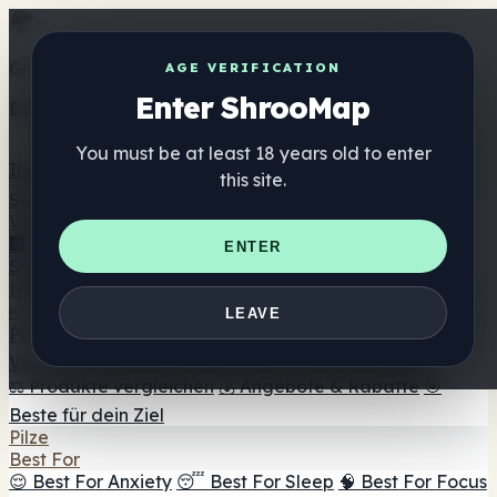
Get the ShrooMap app
AGE VERIFICATION
Enter ShrooMap
Better than mobile web — one tap away
You must be at least 18 years old to enter
Install
this site.
Shroo
Map
Verzeichnis
🏢 Markenverzeichnis
📍 Headshop-Finder
🔮
ENTER
Smartshop-Finder
🛒 Online-Headshops
Nahrungsergänzung
🍬 Pilz-Gummis
💊 Pilz-Kapseln
💧 Pilz-Tinkturen
🫙 Pilz-
LEAVE
Pulver
☕ Pilz-Kaffee
🍫 Pilz-Schokolade
💨 Mushroom
Vapes
🍫 Shroom Bar Hub
😌 Stimmungs-Gummis
⚖️ Produkte vergleichen
💰 Angebote & Rabatte
🎯
Beste für dein Ziel
Pilze
Best For
😌 Best For Anxiety
😴 Best For Sleep
🧠 Best For Focus