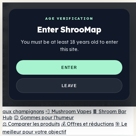
Get the ShrooMap app
AGE VERIFICATION
Enter ShrooMap
Better than mobile web — one tap away
You must be at least 18 years old to enter
Install
this site.
Shroo
Map
Annuaire
🏢 Répertoire des marques
📍 Recherche d'un magasin
ENTER
de tête
🔮 Smartshop Finder
🛒 Magasins de tête en
ligne
Suppléments
LEAVE
🍬 Gommes aux champignons
💊 Capsules de
champignons
💧 Teintures de champignons
🫙 Poudres
de champignons
☕ Café aux champignons
🍫 Chocolat
aux champignons
💨 Mushroom Vapes
🍫 Shroom Bar
Hub
😌 Gommes pour l'humeur
⚖️ Comparer les produits
💰 Offres et réductions
🎯 Le
meilleur pour votre objectif