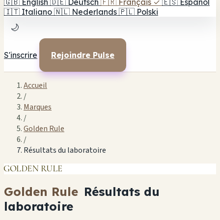
🇬🇧
English
🇩🇪
Deutsch
🇫🇷
Français
✓
🇪🇸
Español
🇮🇹
Italiano
🇳🇱
Nederlands
🇵🇱
Polski
🌙
S'inscrire
Rejoindre Pulse
Accueil
/
Marques
/
Golden Rule
/
Résultats du laboratoire
Golden Rule
Résultats du
laboratoire