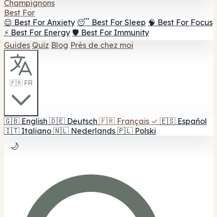
Champignons
Best For
😌 Best For Anxiety
😴 Best For Sleep
🧠 Best For Focus
⚡ Best For Energy
🛡️ Best For Immunity
Guides
Quiz
Blog
Près de chez moi
🇫🇷 FR
🇬🇧
English
🇩🇪
Deutsch
🇫🇷
Français
✓
🇪🇸
Español
🇮🇹
Italiano
🇳🇱
Nederlands
🇵🇱
Polski
🌙