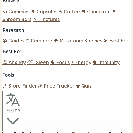
Browse
🍬 Gummies
💊 Capsules
☕ Coffee
🍫 Chocolate
🍫
Shroom Bars
💧 Tinctures
Research
📖 Guides
⚖️ Compare
🍄 Mushroom Species
🎯 Best For
Best For
😌 Anxiety
😴 Sleep
🧠 Focus
⚡ Energy
🛡️ Immunity
Tools
📍 Store Finder
💰 Price Tracker
🧠 Quiz
🇫🇷 FR