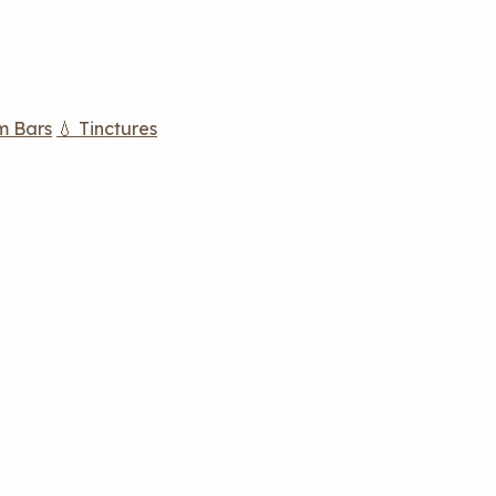
m Bars
💧 Tinctures