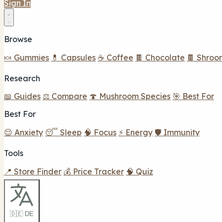
Sign In
Browse
🍬 Gummies
💊 Capsules
☕ Coffee
🍫 Chocolate
🍫 Shroo
Research
📖 Guides
⚖️ Compare
🍄 Mushroom Species
🎯 Best For
Best For
😌 Anxiety
😴 Sleep
🧠 Focus
⚡ Energy
🛡️ Immunity
Tools
📍 Store Finder
💰 Price Tracker
🧠 Quiz
🇩🇪 DE