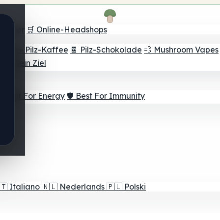
Finder
🛒 Online-Headshops
lver
☕ Pilz-Kaffee
🍫 Pilz-Schokolade
💨 Mushroom Vapes
für dein Ziel
⚡ Best For Energy
🛡️ Best For Immunity
🇹
Italiano
🇳🇱
Nederlands
🇵🇱
Polski