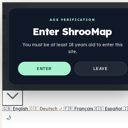
Shroo
Map
Verzeichnis
🏢 Markenverzeichnis
📍 Headshop-Finder
🔮 Smartshop-
AGE VERIFICATION
Nahrungsergänzung
Enter ShrooMap
🍬 Pilz-Gummis
💊 Pilz-Kapseln
💧 Pilz-Tinkturen
🫙 Pilz-Pu
⚖️ Produkte vergleichen
💰 Angebote & Rabatte
🎯 Beste 
Pilze
You must be at least 18 years old to enter this
Best For
site.
😌 Best For Anxiety
😴 Best For Sleep
🧠 Best For Focus
Ratgeber
Quiz
Blog
In der Nähe
ENTER
LEAVE
🇩🇪 DE
🇬🇧
English
🇩🇪
Deutsch
✓
🇫🇷
Français
🇪🇸
Español
🇮
🌙