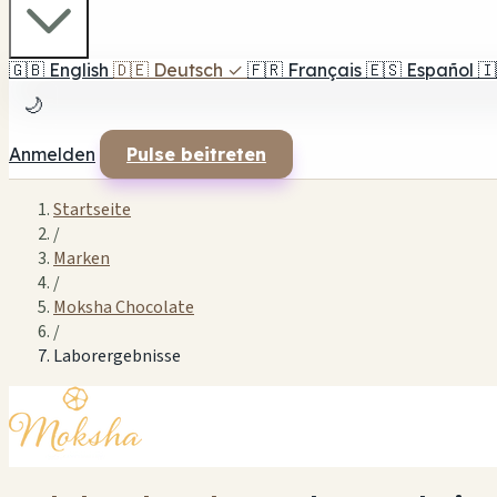
🇬🇧
English
🇩🇪
Deutsch
✓
🇫🇷
Français
🇪🇸
Español
🇮
🌙
Anmelden
Pulse beitreten
Startseite
/
Marken
/
Moksha Chocolate
/
Laborergebnisse