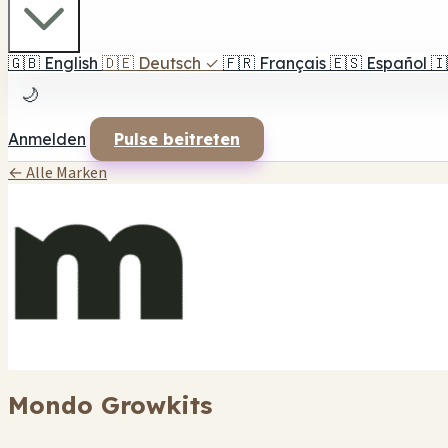
🇬🇧
English
🇩🇪
Deutsch
✓
🇫🇷
Français
🇪🇸
Español
🇮
🌙
Anmelden
Pulse beitreten
← Alle Marken
Mondo Growkits