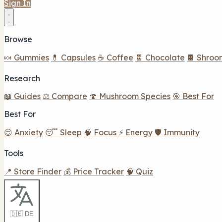
Sign In
Browse
🍬 Gummies
💊 Capsules
☕ Coffee
🍫 Chocolate
🍫 Shroo
Research
📖 Guides
⚖️ Compare
🍄 Mushroom Species
🎯 Best For
Best For
😌 Anxiety
😴 Sleep
🧠 Focus
⚡ Energy
🛡️ Immunity
Tools
📍 Store Finder
💰 Price Tracker
🧠 Quiz
🇩🇪 DE