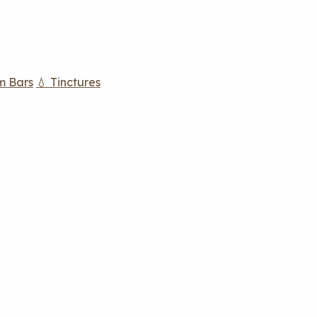
m Bars
💧 Tinctures