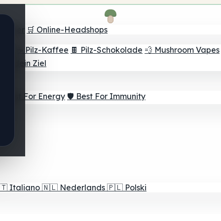
Finder
🛒 Online-Headshops
lver
☕ Pilz-Kaffee
🍫 Pilz-Schokolade
💨 Mushroom Vapes
für dein Ziel
⚡ Best For Energy
🛡️ Best For Immunity
🇹
Italiano
🇳🇱
Nederlands
🇵🇱
Polski