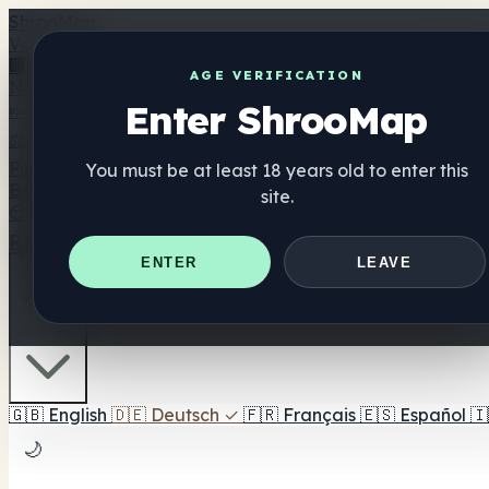
Shroo
Map
Verzeichnis
🏢 Markenverzeichnis
📍 Headshop-Finder
🔮 Smartshop-
AGE VERIFICATION
Nahrungsergänzung
Enter ShrooMap
🍬 Pilz-Gummis
💊 Pilz-Kapseln
💧 Pilz-Tinkturen
🫙 Pilz-Pu
⚖️ Produkte vergleichen
💰 Angebote & Rabatte
🎯 Beste 
Pilze
You must be at least 18 years old to enter this
Best For
site.
😌 Best For Anxiety
😴 Best For Sleep
🧠 Best For Focus
Ratgeber
Quiz
Blog
In der Nähe
ENTER
LEAVE
🇩🇪 DE
🇬🇧
English
🇩🇪
Deutsch
✓
🇫🇷
Français
🇪🇸
Español
🇮
🌙