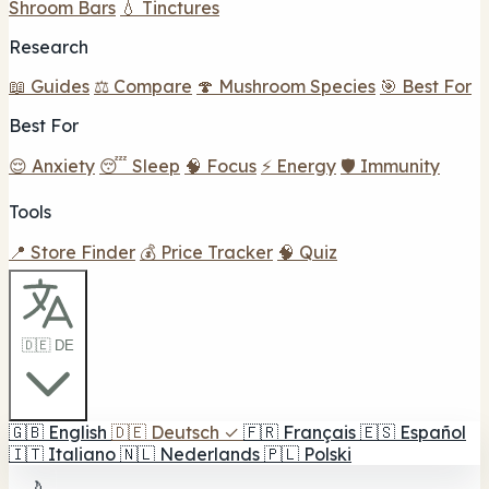
Shroom Bars
💧 Tinctures
Research
📖 Guides
⚖️ Compare
🍄 Mushroom Species
🎯 Best For
Best For
😌 Anxiety
😴 Sleep
🧠 Focus
⚡ Energy
🛡️ Immunity
Tools
📍 Store Finder
💰 Price Tracker
🧠 Quiz
🇩🇪 DE
🇬🇧
English
🇩🇪
Deutsch
✓
🇫🇷
Français
🇪🇸
Español
🇮🇹
Italiano
🇳🇱
Nederlands
🇵🇱
Polski