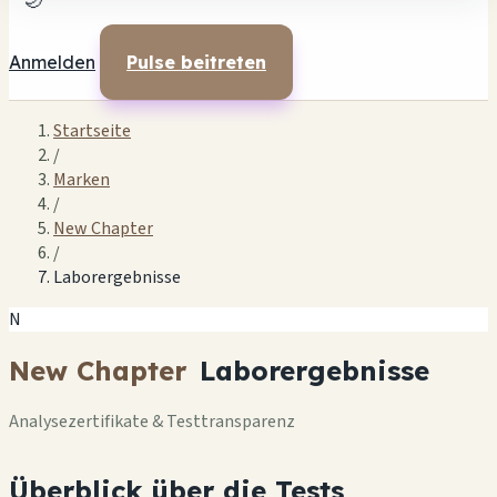
🌙
Anmelden
Pulse beitreten
Startseite
/
Marken
/
New Chapter
/
Laborergebnisse
N
New Chapter
Laborergebnisse
Analysezertifikate & Testtransparenz
Überblick über die Tests