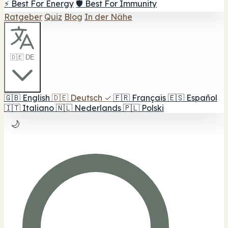
⚡ Best For Energy
🛡️ Best For Immunity
Ratgeber
Quiz
Blog
In der Nähe
🇩🇪 DE
🇬🇧
English
🇩🇪
Deutsch
✓
🇫🇷
Français
🇪🇸
Español
🇮🇹
Italiano
🇳🇱
Nederlands
🇵🇱
Polski
🌙