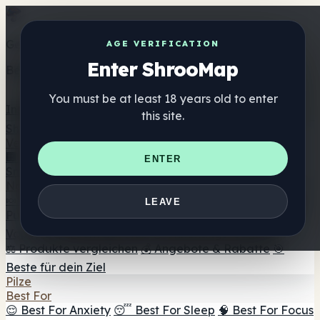
Get the ShrooMap app
AGE VERIFICATION
Enter ShrooMap
Better than mobile web — one tap away
You must be at least 18 years old to enter
Install
this site.
Shroo
Map
Verzeichnis
🏢 Markenverzeichnis
📍 Headshop-Finder
🔮
ENTER
Smartshop-Finder
🛒 Online-Headshops
Nahrungsergänzung
🍬 Pilz-Gummis
💊 Pilz-Kapseln
💧 Pilz-Tinkturen
🫙 Pilz-
LEAVE
Pulver
☕ Pilz-Kaffee
🍫 Pilz-Schokolade
💨 Mushroom
Vapes
🍫 Shroom Bar Hub
😌 Stimmungs-Gummis
⚖️ Produkte vergleichen
💰 Angebote & Rabatte
🎯
Beste für dein Ziel
Pilze
Best For
😌 Best For Anxiety
😴 Best For Sleep
🧠 Best For Focus