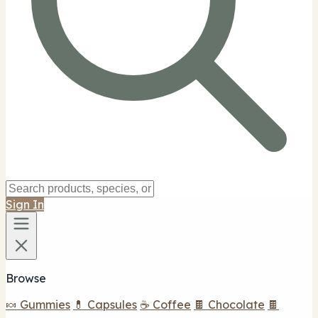
Sign In
Browse
🍬 Gummies
💊 Capsules
☕ Coffee
🍫 Chocolate
🍫