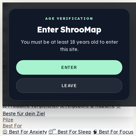
Get the ShrooMap app
AGE VERIFICATION
Enter ShrooMap
Better than mobile web — one tap away
You must be at least 18 years old to enter
Install
this site.
Shroo
Map
Verzeichnis
🏢 Markenverzeichnis
📍 Headshop-Finder
🔮
ENTER
Smartshop-Finder
🛒 Online-Headshops
Nahrungsergänzung
🍬 Pilz-Gummis
💊 Pilz-Kapseln
💧 Pilz-Tinkturen
🫙 Pilz-
LEAVE
Pulver
☕ Pilz-Kaffee
🍫 Pilz-Schokolade
💨 Mushroom
Vapes
🍫 Shroom Bar Hub
😌 Stimmungs-Gummis
⚖️ Produkte vergleichen
💰 Angebote & Rabatte
🎯
Beste für dein Ziel
Pilze
Best For
😌 Best For Anxiety
😴 Best For Sleep
🧠 Best For Focus