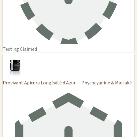
Testing Claimed
Provivant Apicura Longévité d'Azur — Phycocyanine & Maïtaké