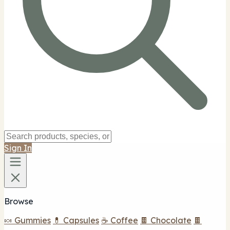
Sign In
Browse
🍬 Gummies
💊 Capsules
☕ Coffee
🍫 Chocolate
🍫