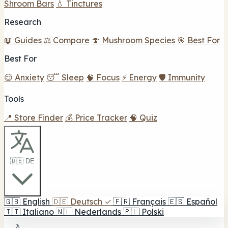
Shroom Bars
💧 Tinctures
Research
📖 Guides
⚖️ Compare
🍄 Mushroom Species
🎯 Best For
Best For
😌 Anxiety
😴 Sleep
🧠 Focus
⚡ Energy
🛡️ Immunity
Tools
📍 Store Finder
💰 Price Tracker
🧠 Quiz
🇩🇪 DE
🇬🇧
English
🇩🇪
Deutsch
✓
🇫🇷
Français
🇪🇸
Español
🇮🇹
Italiano
🇳🇱
Nederlands
🇵🇱
Polski