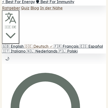
⚡ Best For Energy
🛡️ Best For Immunity
Ratgeber
Quiz
Blog
In der Nähe
🇩🇪 DE
🇬🇧
English
🇩🇪
Deutsch
✓
🇫🇷
Français
🇪🇸
Español
🇮🇹
Italiano
🇳🇱
Nederlands
🇵🇱
Polski
🌙