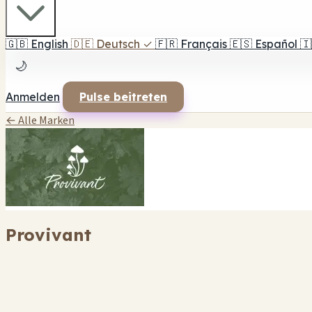
🇬🇧
English
🇩🇪
Deutsch
✓
🇫🇷
Français
🇪🇸
Español
🇮
🌙
Anmelden
Pulse beitreten
← Alle Marken
Provivant