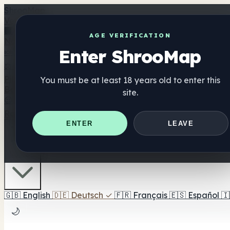
Shroo
Map
Verzeichnis
🏢 Markenverzeichnis
📍 Headshop-Finder
🔮 Smartshop-
AGE VERIFICATION
Nahrungsergänzung
Enter ShrooMap
🍬 Pilz-Gummis
💊 Pilz-Kapseln
💧 Pilz-Tinkturen
🫙 Pilz-Pu
⚖️ Produkte vergleichen
💰 Angebote & Rabatte
🎯 Beste 
Pilze
You must be at least 18 years old to enter this
Best For
site.
😌 Best For Anxiety
😴 Best For Sleep
🧠 Best For Focus
Ratgeber
Quiz
Blog
In der Nähe
ENTER
LEAVE
🇩🇪 DE
🇬🇧
English
🇩🇪
Deutsch
✓
🇫🇷
Français
🇪🇸
Español
🇮
🌙