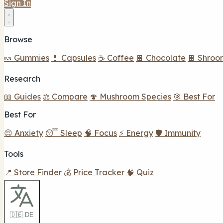
Sign In
Browse
🍬 Gummies
💊 Capsules
☕ Coffee
🍫 Chocolate
🍫 Shroo
Research
📖 Guides
⚖️ Compare
🍄 Mushroom Species
🎯 Best For
Best For
😌 Anxiety
😴 Sleep
🧠 Focus
⚡ Energy
🛡️ Immunity
Tools
📍 Store Finder
💰 Price Tracker
🧠 Quiz
🇩🇪 DE