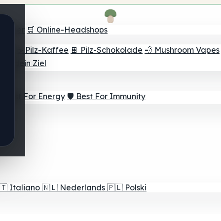
Finder
🛒 Online-Headshops
lver
☕ Pilz-Kaffee
🍫 Pilz-Schokolade
💨 Mushroom Vapes
für dein Ziel
⚡ Best For Energy
🛡️ Best For Immunity
🇹
Italiano
🇳🇱
Nederlands
🇵🇱
Polski