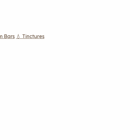
m Bars
💧 Tinctures