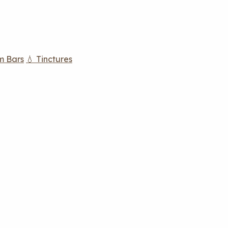
m Bars
💧 Tinctures