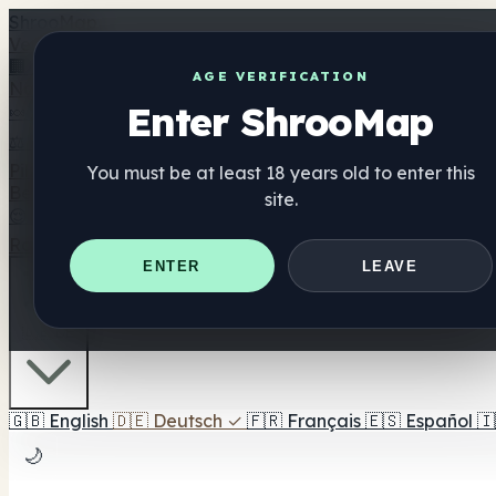
Shroo
Map
Verzeichnis
🏢 Markenverzeichnis
📍 Headshop-Finder
🔮 Smartshop-
AGE VERIFICATION
Nahrungsergänzung
Enter ShrooMap
🍬 Pilz-Gummis
💊 Pilz-Kapseln
💧 Pilz-Tinkturen
🫙 Pilz-Pu
⚖️ Produkte vergleichen
💰 Angebote & Rabatte
🎯 Beste 
Pilze
You must be at least 18 years old to enter this
Best For
site.
😌 Best For Anxiety
😴 Best For Sleep
🧠 Best For Focus
Ratgeber
Quiz
Blog
In der Nähe
ENTER
LEAVE
🇩🇪 DE
🇬🇧
English
🇩🇪
Deutsch
✓
🇫🇷
Français
🇪🇸
Español
🇮
🌙