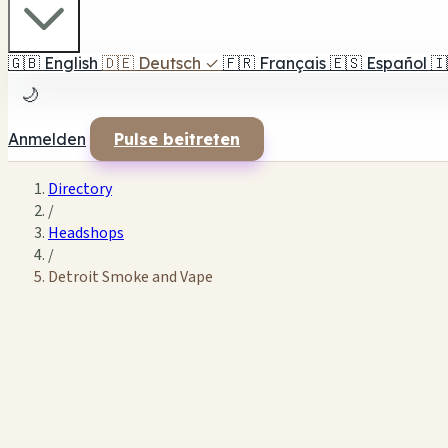
🇬🇧
English
🇩🇪
Deutsch
✓
🇫🇷
Français
🇪🇸
Español
🇮
🌙
Anmelden
Pulse beitreten
Directory
/
Headshops
/
Detroit Smoke and Vape