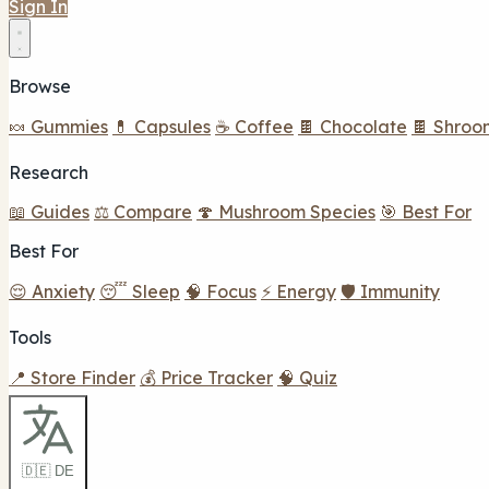
Sign In
Browse
🍬 Gummies
💊 Capsules
☕ Coffee
🍫 Chocolate
🍫 Shroo
Research
📖 Guides
⚖️ Compare
🍄 Mushroom Species
🎯 Best For
Best For
😌 Anxiety
😴 Sleep
🧠 Focus
⚡ Energy
🛡️ Immunity
Tools
📍 Store Finder
💰 Price Tracker
🧠 Quiz
🇩🇪 DE