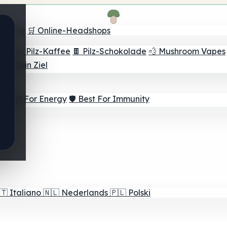
Finder
🛒 Online-Headshops
lver
☕ Pilz-Kaffee
🍫 Pilz-Schokolade
💨 Mushroom Vapes
für dein Ziel
⚡ Best For Energy
🛡️ Best For Immunity
🇹
Italiano
🇳🇱
Nederlands
🇵🇱
Polski