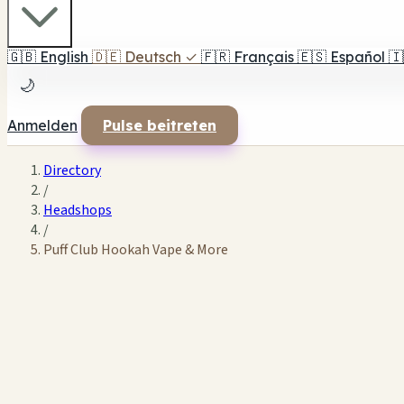
🇬🇧
English
🇩🇪
Deutsch
✓
🇫🇷
Français
🇪🇸
Español
🇮
🌙
Anmelden
Pulse beitreten
Directory
/
Headshops
/
Puff Club Hookah Vape & More