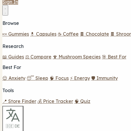
Sign In
Browse
🍬 Gummies
💊 Capsules
☕ Coffee
🍫 Chocolate
🍫 Shroo
Research
📖 Guides
⚖️ Compare
🍄 Mushroom Species
🎯 Best For
Best For
😌 Anxiety
😴 Sleep
🧠 Focus
⚡ Energy
🛡️ Immunity
Tools
📍 Store Finder
💰 Price Tracker
🧠 Quiz
🇩🇪 DE