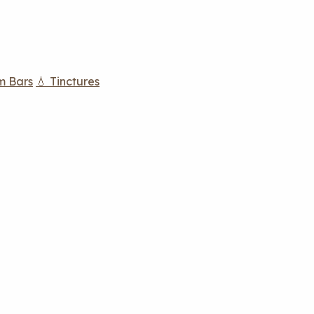
m Bars
💧 Tinctures