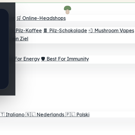
Finder
🛒 Online-Headshops
lver
☕ Pilz-Kaffee
🍫 Pilz-Schokolade
💨 Mushroom Vapes
für dein Ziel
⚡ Best For Energy
🛡️ Best For Immunity
🇹
Italiano
🇳🇱
Nederlands
🇵🇱
Polski