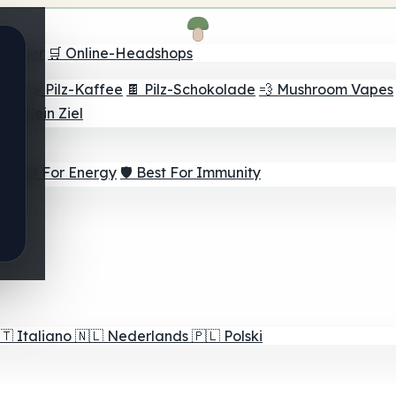
Finder
🛒 Online-Headshops
lver
☕ Pilz-Kaffee
🍫 Pilz-Schokolade
💨 Mushroom Vapes
für dein Ziel
⚡ Best For Energy
🛡️ Best For Immunity
🇹
Italiano
🇳🇱
Nederlands
🇵🇱
Polski