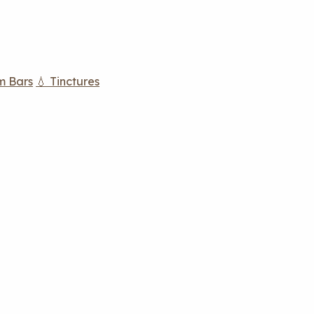
m Bars
💧 Tinctures