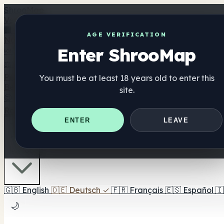
Shroo
Map
Verzeichnis
🏢 Markenverzeichnis
📍 Headshop-Finder
🔮 Smartshop-
AGE VERIFICATION
Nahrungsergänzung
Enter ShrooMap
🍬 Pilz-Gummis
💊 Pilz-Kapseln
💧 Pilz-Tinkturen
🫙 Pilz-Pu
⚖️ Produkte vergleichen
💰 Angebote & Rabatte
🎯 Beste 
Pilze
You must be at least 18 years old to enter this
Best For
site.
😌 Best For Anxiety
😴 Best For Sleep
🧠 Best For Focus
Ratgeber
Quiz
Blog
In der Nähe
ENTER
LEAVE
🇩🇪 DE
🇬🇧
English
🇩🇪
Deutsch
✓
🇫🇷
Français
🇪🇸
Español
🇮
🌙