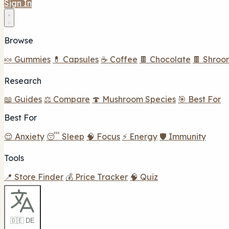
Sign In
Browse
🍬 Gummies
💊 Capsules
☕ Coffee
🍫 Chocolate
🍫 Shroo
Research
📖 Guides
⚖️ Compare
🍄 Mushroom Species
🎯 Best For
Best For
😌 Anxiety
😴 Sleep
🧠 Focus
⚡ Energy
🛡️ Immunity
Tools
📍 Store Finder
💰 Price Tracker
🧠 Quiz
🇩🇪 DE