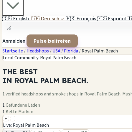
🇬🇧
English
🇩🇪
Deutsch
✓
🇫🇷
Français
🇪🇸
Español
🇮
🌙
Anmelden
Pulse beitreten
Startseite
/
Headshops
/
USA
/
Florida
/
Royal Palm Beach
Local Community: Royal Palm Beach
THE
BEST
IN
ROYAL PALM BEACH.
1 verified headshops and smoke shops in Royal Palm Beach. Mus
1
Gefundene Läden
1
Kette Marken
+
-
+
Live: Royal Palm Beach