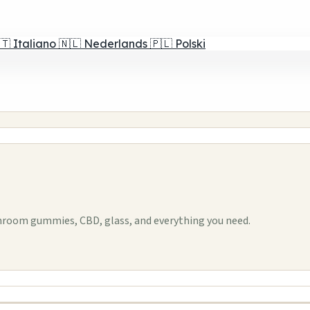
🇹
Italiano
🇳🇱
Nederlands
🇵🇱
Polski
hroom gummies, CBD, glass, and everything you need.
1