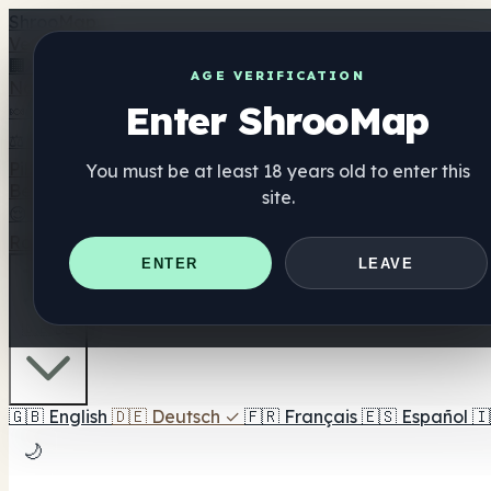
Shroo
Map
Verzeichnis
🏢 Markenverzeichnis
📍 Headshop-Finder
🔮 Smartshop-
AGE VERIFICATION
Nahrungsergänzung
Enter ShrooMap
🍬 Pilz-Gummis
💊 Pilz-Kapseln
💧 Pilz-Tinkturen
🫙 Pilz-Pu
⚖️ Produkte vergleichen
💰 Angebote & Rabatte
🎯 Beste 
Pilze
You must be at least 18 years old to enter this
Best For
site.
😌 Best For Anxiety
😴 Best For Sleep
🧠 Best For Focus
Ratgeber
Quiz
Blog
In der Nähe
ENTER
LEAVE
🇩🇪 DE
🇬🇧
English
🇩🇪
Deutsch
✓
🇫🇷
Français
🇪🇸
Español
🇮
🌙