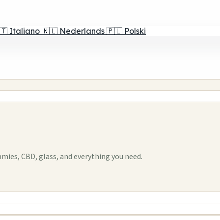
🇹
Italiano
🇳🇱
Nederlands
🇵🇱
Polski
ies, CBD, glass, and everything you need.
1