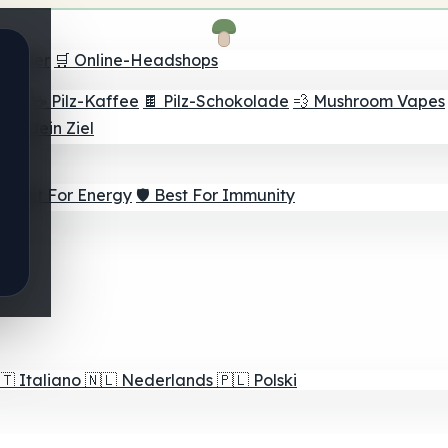
Finder
🛒 Online-Headshops
lver
☕ Pilz-Kaffee
🍫 Pilz-Schokolade
💨 Mushroom Vapes
für dein Ziel
⚡ Best For Energy
🛡️ Best For Immunity
🇹
Italiano
🇳🇱
Nederlands
🇵🇱
Polski