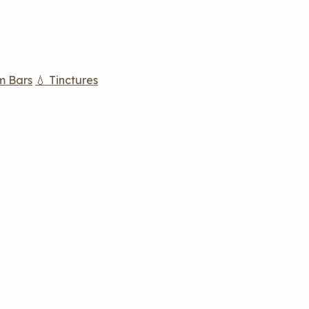
m Bars
💧 Tinctures