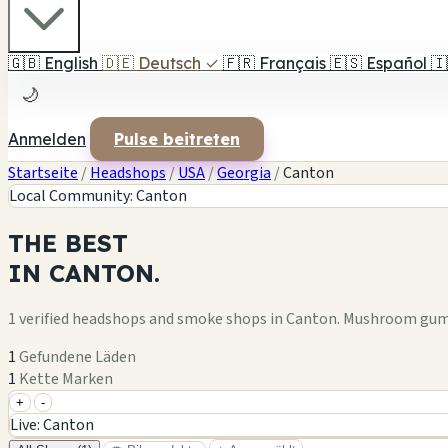
🇬🇧
English
🇩🇪
Deutsch
✓
🇫🇷
Français
🇪🇸
Español
🇮
🌙
Anmelden
Pulse beitreten
Startseite
/
Headshops
/
USA
/
Georgia
/
Canton
Local Community: Canton
THE
BEST
IN
CANTON.
1 verified headshops and smoke shops in Canton. Mushroom gumm
1
Gefundene Läden
1
Kette Marken
+
-
+
Live: Canton