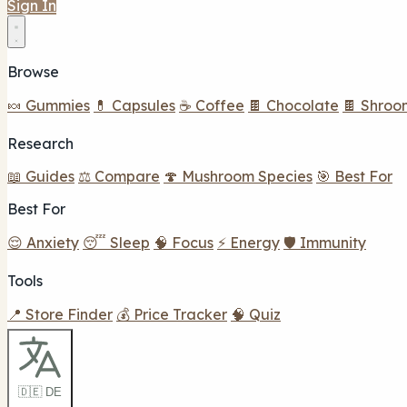
Sign In
Browse
🍬 Gummies
💊 Capsules
☕ Coffee
🍫 Chocolate
🍫 Shroo
Research
📖 Guides
⚖️ Compare
🍄 Mushroom Species
🎯 Best For
Best For
😌 Anxiety
😴 Sleep
🧠 Focus
⚡ Energy
🛡️ Immunity
Tools
📍 Store Finder
💰 Price Tracker
🧠 Quiz
🇩🇪 DE