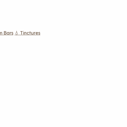
m Bars
💧 Tinctures