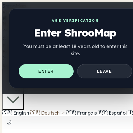
Shroo
Map
Verzeichnis
🏢 Markenverzeichnis
📍 Headshop-Finder
🔮 Smartshop-
AGE VERIFICATION
Nahrungsergänzung
Enter ShrooMap
🍬 Pilz-Gummis
💊 Pilz-Kapseln
💧 Pilz-Tinkturen
🫙 Pilz-Pu
⚖️ Produkte vergleichen
💰 Angebote & Rabatte
🎯 Beste 
Pilze
You must be at least 18 years old to enter this
Best For
site.
😌 Best For Anxiety
😴 Best For Sleep
🧠 Best For Focus
Ratgeber
Quiz
Blog
In der Nähe
ENTER
LEAVE
🇩🇪 DE
🇬🇧
English
🇩🇪
Deutsch
✓
🇫🇷
Français
🇪🇸
Español
🇮
🌙