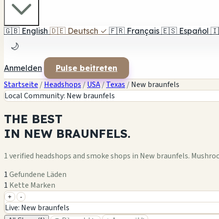
🇬🇧
English
🇩🇪
Deutsch
✓
🇫🇷
Français
🇪🇸
Español
🇮
🌙
Anmelden
Pulse beitreten
Startseite
/
Headshops
/
USA
/
Texas
/
New braunfels
Local Community: New braunfels
THE
BEST
IN
NEW BRAUNFELS.
1 verified headshops and smoke shops in New braunfels. Mushro
1
Gefundene Läden
1
Kette Marken
+
-
+
Live: New braunfels