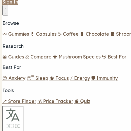
Sign In
Browse
🍬 Gummies
💊 Capsules
☕ Coffee
🍫 Chocolate
🍫 Shroo
Research
📖 Guides
⚖️ Compare
🍄 Mushroom Species
🎯 Best For
Best For
😌 Anxiety
😴 Sleep
🧠 Focus
⚡ Energy
🛡️ Immunity
Tools
📍 Store Finder
💰 Price Tracker
🧠 Quiz
🇩🇪 DE