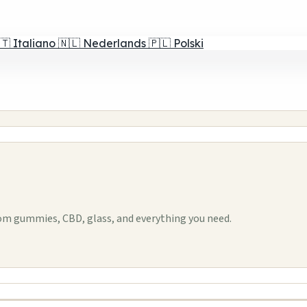
🇹
Italiano
🇳🇱
Nederlands
🇵🇱
Polski
om gummies, CBD, glass, and everything you need.
1