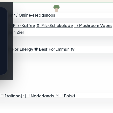
Finder
🛒 Online-Headshops
lver
☕ Pilz-Kaffee
🍫 Pilz-Schokolade
💨 Mushroom Vapes
für dein Ziel
⚡ Best For Energy
🛡️ Best For Immunity
🇹
Italiano
🇳🇱
Nederlands
🇵🇱
Polski