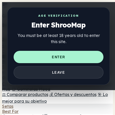
Get the ShrooMap app
AGE VERIFICATION
Enter ShrooMap
Better than mobile web — one tap away
You must be at least 18 years old to enter
Install
this site.
Shroo
Map
Directorio
🏢 Directorio de marcas
📍 Buscador de tiendas
🔮
ENTER
Buscador de tiendas Smartshop
🛒 Headshops en línea
Suplementos
🍬 Gominolas de setas
💊 Cápsulas de setas
💧 Tinturas
LEAVE
de setas
🫙 Polvos de setas
☕ Café con setas
🍫
Chocolate con setas
💨 Mushroom Vapes
🍫 Shroom Bar
Hub
😌 Gominolas Mood
⚖️ Comparar productos
💰 Ofertas y descuentos
🎯 Lo
mejor para su objetivo
Setas
Best For