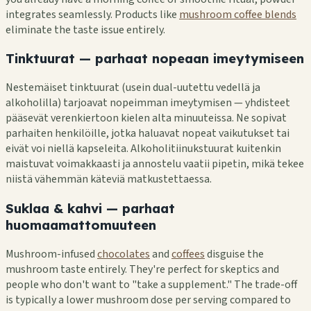
integrates seamlessly. Products like
mushroom coffee blends
eliminate the taste issue entirely.
Tinktuurat — parhaat nopeaan imeytymiseen
Nestemäiset tinktuurat (usein dual-uutettu vedellä ja
alkoholilla) tarjoavat nopeimman imeytymisen — yhdisteet
pääsevät verenkiertoon kielen alta minuuteissa. Ne sopivat
parhaiten henkilöille, jotka haluavat nopeat vaikutukset tai
eivät voi niellä kapseleita. Alkoholitiinukstuurat kuitenkin
maistuvat voimakkaasti ja annostelu vaatii pipetin, mikä tekee
niistä vähemmän käteviä matkustettaessa.
Suklaa & kahvi — parhaat
huomaamattomuuteen
Mushroom-infused
chocolates
and
coffees
disguise the
mushroom taste entirely. They're perfect for skeptics and
people who don't want to "take a supplement." The trade-off
is typically a lower mushroom dose per serving compared to