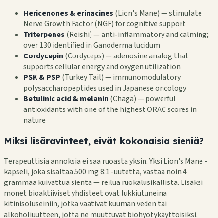
Hericenones & erinacines
(Lion's Mane) — stimulate
Nerve Growth Factor (NGF) for cognitive support
Triterpenes
(Reishi) — anti-inflammatory and calming;
over 130 identified in Ganoderma lucidum
Cordycepin
(Cordyceps) — adenosine analog that
supports cellular energy and oxygen utilization
PSK & PSP
(Turkey Tail) — immunomodulatory
polysaccharopeptides used in Japanese oncology
Betulinic acid & melanin
(Chaga) — powerful
antioxidants with one of the highest ORAC scores in
nature
Miksi lisäravinteet, eivät kokonaisia sieniä?
Terapeuttisia annoksia ei saa ruoasta yksin. Yksi Lion's Mane -
kapseli, joka sisältää 500 mg 8:1 -uutetta, vastaa noin 4
grammaa kuivattua sientä — reilua ruokalusikallista. Lisäksi
monet bioaktiiviset yhdisteet ovat lukkiutuneina
kitinisoluseiniin, jotka vaativat kuuman veden tai
alkoholiuutteen, jotta ne muuttuvat biohyötykäyttöisiksi.