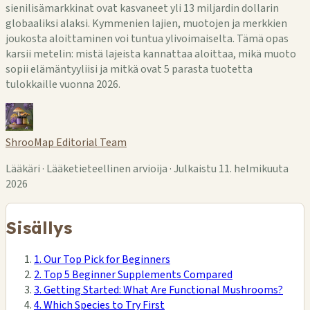
sienilisämarkkinat ovat kasvaneet yli 13 miljardin dollarin
globaaliksi alaksi. Kymmenien lajien, muotojen ja merkkien
joukosta aloittaminen voi tuntua ylivoimaiselta. Tämä opas
karsii metelin: mistä lajeista kannattaa aloittaa, mikä muoto
sopii elämäntyyliisi ja mitkä ovat 5 parasta tuotetta
tulokkaille vuonna 2026.
ShrooMap Editorial Team
Lääkäri · Lääketieteellinen arvioija · Julkaistu 11. helmikuuta
2026
Sisällys
1. Our Top Pick for Beginners
2. Top 5 Beginner Supplements Compared
3. Getting Started: What Are Functional Mushrooms?
4. Which Species to Try First