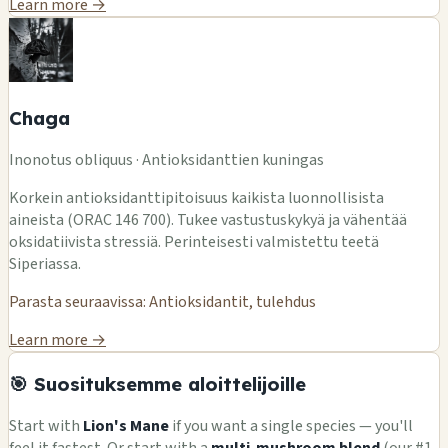
Learn more →
Chaga
Inonotus obliquus · Antioksidanttien kuningas
Korkein antioksidanttipitoisuus kaikista luonnollisista
aineista (ORAC 146 700). Tukee vastustuskykyä ja vähentää
oksidatiivista stressiä. Perinteisesti valmistettu teetä
Siperiassa.
Parasta seuraavissa: Antioksidantit, tulehdus
Learn more →
🎯 Suosituksemme aloittelijoille
Start with
Lion's Mane
if you want a single species — you'll
feel it fastest. Or start with a
multi-mushroom blend
(our #1