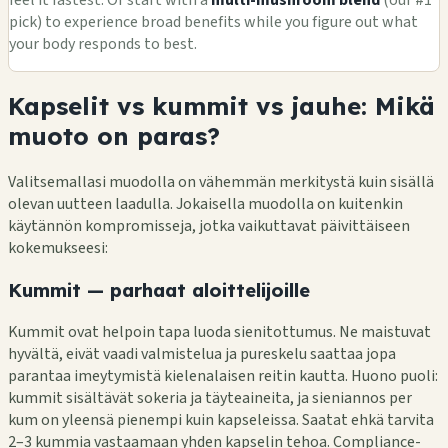
pick) to experience broad benefits while you figure out what
your body responds to best.
Kapselit vs kummit vs jauhe: Mikä
muoto on paras?
Valitsemallasi muodolla on vähemmän merkitystä kuin sisällä
olevan uutteen laadulla. Jokaisella muodolla on kuitenkin
käytännön kompromisseja, jotka vaikuttavat päivittäiseen
kokemukseesi:
Kummit — parhaat aloittelijoille
Kummit ovat helpoin tapa luoda sienitottumus. Ne maistuvat
hyvältä, eivät vaadi valmistelua ja pureskelu saattaa jopa
parantaa imeytymistä kielenalaisen reitin kautta. Huono puoli:
kummit sisältävät sokeria ja täyteaineita, ja sieniannos per
kum on yleensä pienempi kuin kapseleissa. Saatat ehkä tarvita
2–3 kummia vastaamaan yhden kapselin tehoa. Compliance-