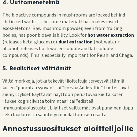
4. Uuttomenetelmä
The bioactive compounds in mushrooms are locked behind
chitin cell walls — the same material that makes insect
exoskeletons. Raw mushroom powder, even from fruiting
bodies, has poor bioavailability. Look for
hot water extraction
(releases beta-glucans) or
dual extraction
(hot water +
alcohol, releases both water-soluble and fat-soluble
compounds). This is especially important for Reishi and Chaga.
5. Realistiset väittämät
Vältä merkkejä, jotka tekevät liioiteltuja terveysväittämiä
kuten ”parantaa syövän” tai ”korvaa Adderallin”. Luotettavat
sieniyritykset käyttävät näyttöön perustuvaa kieltä kuten
”tukee kognitiivista toimintaa” tai ”edistää
immuunipuolustusta”. Liialliset väittämät ovat punainen lippu
sekä laadun että sääntelyn noudattamisen osalta.
Annostussuositukset aloittelijoille