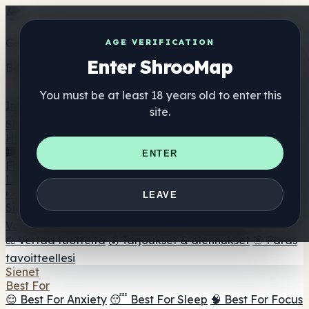
Get the ShrooMap app
AGE VERIFICATION
Enter ShrooMap
Better than mobile web — one tap away
You must be at least 18 years old to enter this
Install
site.
Shroo
Map
Hakemisto
🏢 Brändihakemisto
📍 Headshop Finder
🔮 Smartshop
ENTER
Finder
🛒 Online Headshops
Lisäravinteet
🍬 Sieni Gummies
💊 Sienikapselit
💧 Sienitinktuurat
🫙
LEAVE
Sienijauheet
☕ Sienikahvi
🍫 Sieni suklaa
💨 Mushroom
Vapes
🍫 Shroom Bar Hub
😌 Mood Gummies
⚖️ Vertaa tuotteita
💰 Tarjoukset & alennukset
🎯 Paras
tavoitteellesi
Sienet
Best For
😌 Best For Anxiety
😴 Best For Sleep
🧠 Best For Focus