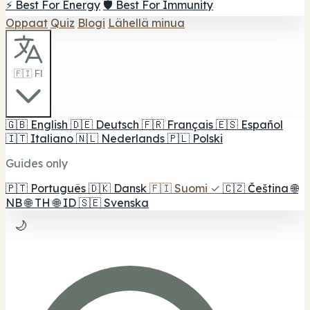
⚡ Best For Energy
🛡️ Best For Immunity
Oppaat
Quiz
Blogi
Lähellä minua
🇫🇮 FI
🇬🇧
English
🇩🇪
Deutsch
🇫🇷
Français
🇪🇸
Español
🇮🇹
Italiano
🇳🇱
Nederlands
🇵🇱
Polski
Guides only
🇵🇹
Português
🇩🇰
Dansk
🇫🇮
Suomi
✓
🇨🇿
Čeština
🌐
NB
🌐
TH
🌐
ID
🇸🇪
Svenska
🌙