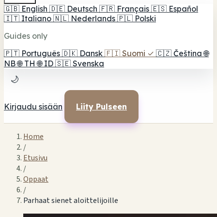
🇬🇧
English
🇩🇪
Deutsch
🇫🇷
Français
🇪🇸
Español
🇮🇹
Italiano
🇳🇱
Nederlands
🇵🇱
Polski
Guides only
🇵🇹
Português
🇩🇰
Dansk
🇫🇮
Suomi
✓
🇨🇿
Čeština
🌐
NB
🌐
TH
🌐
ID
🇸🇪
Svenska
🌙
Kirjaudu sisään
Liity Pulseen
Home
/
Etusivu
/
Oppaat
/
Parhaat sienet aloittelijoille