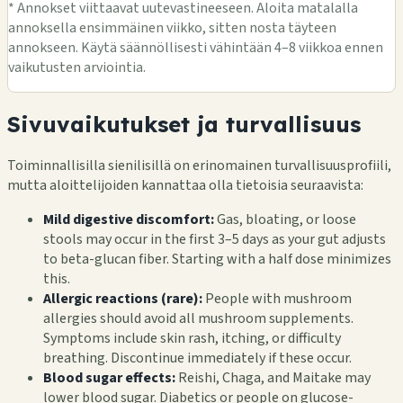
* Annokset viittaavat uutevastineeseen. Aloita matalalla
annoksella ensimmäinen viikko, sitten nosta täyteen
annokseen. Käytä säännöllisesti vähintään 4–8 viikkoa ennen
vaikutusten arviointia.
Sivuvaikutukset ja turvallisuus
Toiminnallisilla sienilisillä on erinomainen turvallisuusprofiili,
mutta aloittelijoiden kannattaa olla tietoisia seuraavista:
Mild digestive discomfort:
Gas, bloating, or loose
stools may occur in the first 3–5 days as your gut adjusts
to beta-glucan fiber. Starting with a half dose minimizes
this.
Allergic reactions (rare):
People with mushroom
allergies should avoid all mushroom supplements.
Symptoms include skin rash, itching, or difficulty
breathing. Discontinue immediately if these occur.
Blood sugar effects:
Reishi, Chaga, and Maitake may
lower blood sugar. Diabetics or people on glucose-