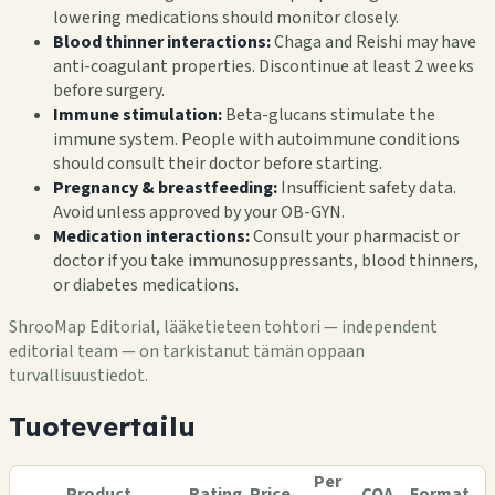
lowering medications should monitor closely.
Blood thinner interactions:
Chaga and Reishi may have
anti-coagulant properties. Discontinue at least 2 weeks
before surgery.
Immune stimulation:
Beta-glucans stimulate the
immune system. People with autoimmune conditions
should consult their doctor before starting.
Pregnancy & breastfeeding:
Insufficient safety data.
Avoid unless approved by your OB-GYN.
Medication interactions:
Consult your pharmacist or
doctor if you take immunosuppressants, blood thinners,
or diabetes medications.
ShrooMap Editorial, lääketieteen tohtori — independent
editorial team — on tarkistanut tämän oppaan
turvallisuustiedot.
Tuotevertailu
Per
Product
Rating
Price
COA
Format