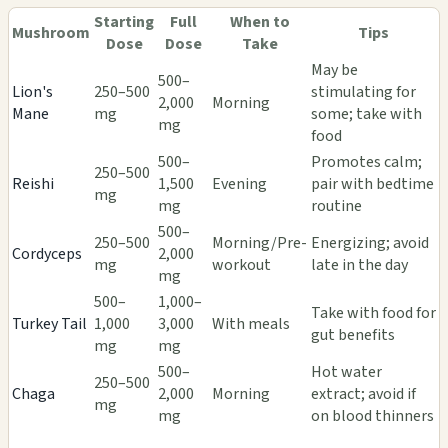
Starting
Full
When to
Mushroom
Tips
Dose
Dose
Take
May be
500–
Lion's
250–500
stimulating for
2,000
Morning
Mane
mg
some; take with
mg
food
500–
Promotes calm;
250–500
Reishi
1,500
Evening
pair with bedtime
mg
mg
routine
500–
250–500
Morning/Pre-
Energizing; avoid
Cordyceps
2,000
mg
workout
late in the day
mg
500–
1,000–
Take with food for
Turkey Tail
1,000
3,000
With meals
gut benefits
mg
mg
500–
Hot water
250–500
Chaga
2,000
Morning
extract; avoid if
mg
mg
on blood thinners