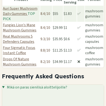
Serving
Auri Super Mushroom
mushroom
Daily Gummies
TOP
8.4/10
$55
$1.83
✅
gummies
PICK
Fungies Lion's Mane
mushroom
8.4/10
$29.99
$1
✅
Mushroom Gummies
gummies
Real Mushrooms 5
mushroom
9.3/10
$35.95
$0.6
✅
Defenders Capsules
capsules
Four Sigmatic Focus
mushroom
8.8/10
$11.25
$1.13
✅
Instant Coffee
coffee
Drops Of Nature
mushroom
8.2/10
$34.99
$1.17
❌
Mushroom Gummies
gummies
Frequently Asked Questions
Mikä on paras sienilisä aloittelijoille?