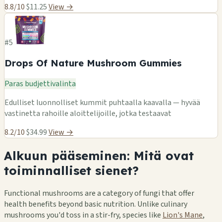
8.8/10
$11.25
View →
#5
Drops Of Nature Mushroom Gummies
Paras budjettivalinta
Edulliset luonnolliset kummit puhtaalla kaavalla — hyvää
vastinetta rahoille aloittelijoille, jotka testaavat
8.2/10
$34.99
View →
Alkuun pääseminen: Mitä ovat
toiminnalliset sienet?
Functional mushrooms are a category of fungi that offer
health benefits beyond basic nutrition. Unlike culinary
mushrooms you'd toss in a stir-fry, species like
Lion's Mane
,