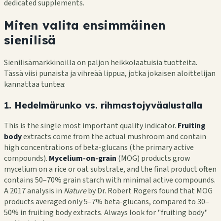
dedicated supplements.
Miten valita ensimmäinen
sienilisä
Sienilisämarkkinoilla on paljon heikkolaatuisia tuotteita.
Tässä viisi punaista ja vihreää lippua, jotka jokaisen aloittelijan
kannattaa tuntea:
1. Hedelmärunko vs. rihmastojyväalustalla
This is the single most important quality indicator.
Fruiting
body
extracts come from the actual mushroom and contain
high concentrations of beta-glucans (the primary active
compounds).
Mycelium-on-grain
(MOG) products grow
mycelium on a rice or oat substrate, and the final product often
contains 50–70% grain starch with minimal active compounds.
A 2017 analysis in
Nature
by Dr. Robert Rogers found that MOG
products averaged only 5–7% beta-glucans, compared to 30–
50% in fruiting body extracts. Always look for "fruiting body"