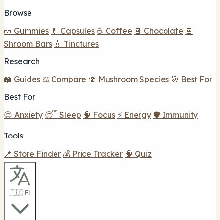
Browse
🍬 Gummies
💊 Capsules
☕ Coffee
🍫 Chocolate
🍫
Shroom Bars
💧 Tinctures
Research
📖 Guides
⚖️ Compare
🍄 Mushroom Species
🎯 Best For
Best For
😌 Anxiety
😴 Sleep
🧠 Focus
⚡ Energy
🛡️ Immunity
Tools
📍 Store Finder
💰 Price Tracker
🧠 Quiz
🇫🇮 FI