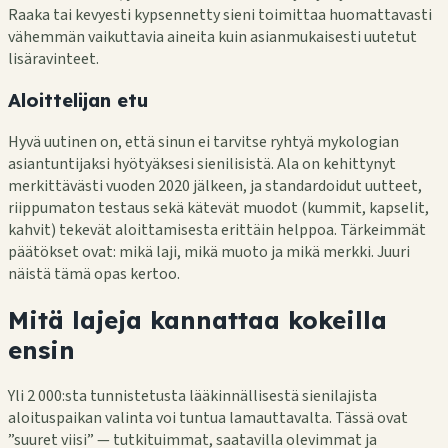
Raaka tai kevyesti kypsennetty sieni toimittaa huomattavasti
vähemmän vaikuttavia aineita kuin asianmukaisesti uutetut
lisäravinteet.
Aloittelijan etu
Hyvä uutinen on, että sinun ei tarvitse ryhtyä mykologian
asiantuntijaksi hyötyäksesi sienilisistä. Ala on kehittynyt
merkittävästi vuoden 2020 jälkeen, ja standardoidut uutteet,
riippumaton testaus sekä kätevät muodot (kummit, kapselit,
kahvit) tekevät aloittamisesta erittäin helppoa. Tärkeimmät
päätökset ovat: mikä laji, mikä muoto ja mikä merkki. Juuri
näistä tämä opas kertoo.
Mitä lajeja kannattaa kokeilla
ensin
Yli 2 000:sta tunnistetusta lääkinnällisestä sienilajista
aloituspaikan valinta voi tuntua lamauttavalta. Tässä ovat
”suuret viisi” — tutkituimmat, saatavilla olevimmat ja