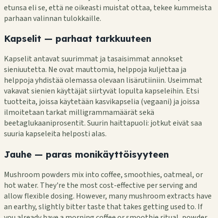
etunsa eli se, että ne oikeasti muistat ottaa, tekee kummeista
parhaan valinnan tulokkaille.
Kapselit — parhaat tarkkuuteen
Kapselit antavat suurimmat ja tasaisimmat annokset
sieniuutetta. Ne ovat mauttomia, helppoja kuljettaa ja
helppoja yhdistää olemassa olevaan lisärutiiniin. Useimmat
vakavat sienien käyttäjät siirtyvät lopulta kapseleihin. Etsi
tuotteita, joissa käytetään kasvikapselia (vegaani) ja joissa
ilmoitetaan tarkat milligrammamäärät sekä
beetaglukaaniprosentit. Suurin haittapuoli: jotkut eivät saa
suuria kapseleita helposti alas.
Jauhe — paras monikäyttöisyyteen
Mushroom powders mix into coffee, smoothies, oatmeal, or
hot water. They're the most cost-effective per serving and
allow flexible dosing. However, many mushroom extracts have
an earthy, slightly bitter taste that takes getting used to. If
you already have a morning coffee or smoothie ritual, powder