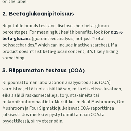
on the label.
2. Beetaglukaanipitoisuus
Reputable brands test and disclose their beta-glucan
percentages. For meaningful health benefits, look for
≥25%
beta-glucans
(guaranteed analysis, not just "total
polysaccharides," which can include inactive starches). If a
product doesn't list beta-glucan content, it's likely hiding
something.
3. Riippumaton testaus (COA)
Riippumattoman laboratorion analyysitodistus (COA)
varmistaa, että tuote sisältää sen, mitä etiketissä luvataan,
eikä sisällä raskasmetalleja, torjunta-aineita tai
mikrobikontaminaatiota. Merkit kuten Real Mushrooms, Om
Mushroom ja Four Sigmatic julkaisevat COA-raporttinsa
julkisesti. Jos merkki ei pysty toimittamaan COA:ta
pyydettäessä, siirry eteenpäin.