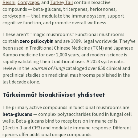
Reishi
,
Cordyceps
, and
Turkey Tail
contain bioactive
compounds — beta-glucans, triterpenes, hericenones,
cordycepin — that modulate the immune system, support
cognitive function, and promote overall wellness.
These aren't "magic mushrooms." Functional mushrooms
contain
zero psilocybin
and are 100% legal worldwide. They've
been used in Traditional Chinese Medicine (TCM) and Japanese
Kampo medicine for over 2,000 years, and modern science is
rapidly validating their traditional uses. A 2023 systematic
review in the
Journal of Fungi
cataloged over 850 clinical and
preclinical studies on medicinal mushrooms published in the
last decade alone.
Tärkeimmät bioaktiiviset yhdisteet
The primary active compounds in functional mushrooms are
beta-glucans
— complex polysaccharides found in fungal cell
walls. Beta-glucans bind to receptors on immune cells
(Dectin-1 and CR3) and modulate immune response. Different
species offer additional unique compounds: