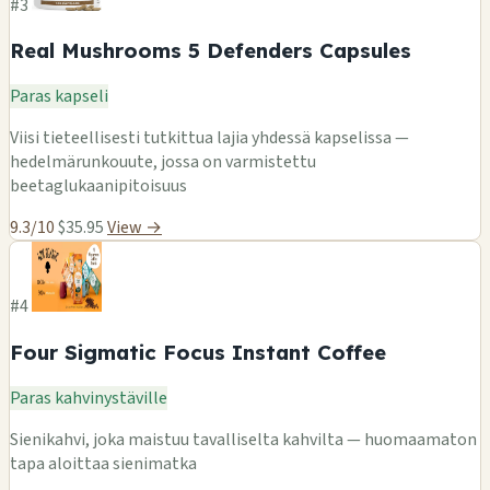
#3
Real Mushrooms 5 Defenders Capsules
Paras kapseli
Viisi tieteellisesti tutkittua lajia yhdessä kapselissa —
hedelmärunkouute, jossa on varmistettu
beetaglukaanipitoisuus
9.3/10
$35.95
View →
#4
Four Sigmatic Focus Instant Coffee
Paras kahvinystäville
Sienikahvi, joka maistuu tavalliselta kahvilta — huomaamaton
tapa aloittaa sienimatka