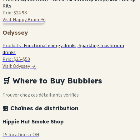
Kits
Prix :
$24.98
Visit Happy Brain →
Odyssey
Produits :
Functional energy drinks, Sparkling mushroom
drinks
Prix :
$35-$50
Visit Odyssey →
🛒 Where to Buy Bubblers
Trouver chez ces détaillants vérifiés
🏪 Chaînes de distribution
Hippie Hut Smoke Shop
15 locations • OH