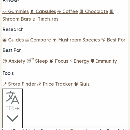
Browse
🍬 Gummies
💊 Capsules
☕ Coffee
🍫 Chocolate
🍫
Shroom Bars
💧 Tinctures
Research
📖 Guides
⚖️ Compare
🍄 Mushroom Species
🎯 Best For
Best For
😌 Anxiety
😴 Sleep
🧠 Focus
⚡ Energy
🛡️ Immunity
Tools
📍 Store Finder
💰 Price Tracker
🧠 Quiz
🇫🇷 FR