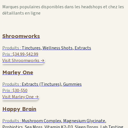
Marques populaires disponibles dans les headshops et chez les
détaillants en ligne
Shroomworks
Produits :
Tinctures, Wellness Shots, Extracts
Prix :
$34.99-$42.99
Visit Shroomworks →
Marley One
Produits :
Extracts (Tinctures), Gummies
Prix :
$30-$50
Visit Marley One →
Happy Brain
Produits :
Mushroom Complex, Magnesium Glycinate,
Probiotics, Sea Moss, Vitamin K2-D3, Sleep Drops, Lab Testing