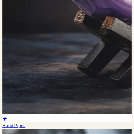
🍄
Hand Pipes