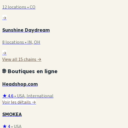
12 locations • CO
→
Sunshine Daydream
8 locations • IN, OH
→
View all 15 chains →
🌐 Boutiques en ligne
Headshop.com
★ 4.6
•
USA, International
Voir les détails →
SMOKEA
★ 4
•
USA