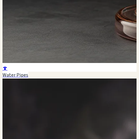
🍄
Water Pipes