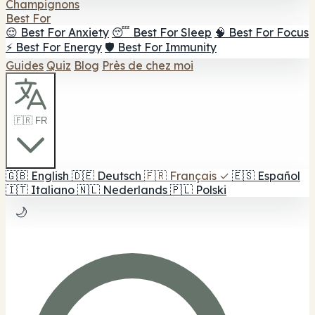
Champignons
Best For
😌 Best For Anxiety
😴 Best For Sleep
🧠 Best For Focus
⚡ Best For Energy
🛡️ Best For Immunity
Guides
Quiz
Blog
Près de chez moi
🇫🇷 FR
🇬🇧
English
🇩🇪
Deutsch
🇫🇷
Français
✓
🇪🇸
Español
🇮🇹
Italiano
🇳🇱
Nederlands
🇵🇱
Polski
🌙