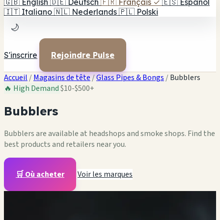
🇬🇧
English
🇩🇪
Deutsch
🇫🇷
Français
✓
🇪🇸
Español
🇮🇹
Italiano
🇳🇱
Nederlands
🇵🇱
Polski
🌙
S'inscrire
Rejoindre Pulse
Accueil
/
Magasins de tête
/
Glass Pipes & Bongs
/
Bubblers
🔥 High Demand
$10-$500+
Bubblers
Bubblers are available at headshops and smoke shops. Find the
best products and retailers near you.
🛒 Où acheter
Voir les marques