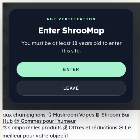
Get the ShrooMap app
AGE VERIFICATION
Enter ShrooMap
Better than mobile web — one tap away
You must be at least 18 years old to enter
Install
this site.
Shroo
Map
Annuaire
🏢 Répertoire des marques
📍 Recherche d'un magasin
ENTER
de tête
🔮 Smartshop Finder
🛒 Magasins de tête en
ligne
Suppléments
LEAVE
🍬 Gommes aux champignons
💊 Capsules de
champignons
💧 Teintures de champignons
🫙 Poudres
de champignons
☕ Café aux champignons
🍫 Chocolat
aux champignons
💨 Mushroom Vapes
🍫 Shroom Bar
Hub
😌 Gommes pour l'humeur
⚖️ Comparer les produits
💰 Offres et réductions
🎯 Le
meilleur pour votre objectif