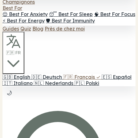
Champignons
Best For
😌 Best For Anxiety
😴 Best For Sleep
🧠 Best For Focus
⚡ Best For Energy
🛡️ Best For Immunity
Guides
Quiz
Blog
Près de chez moi
🇫🇷 FR
🇬🇧
English
🇩🇪
Deutsch
🇫🇷
Français
✓
🇪🇸
Español
🇮🇹
Italiano
🇳🇱
Nederlands
🇵🇱
Polski
🌙