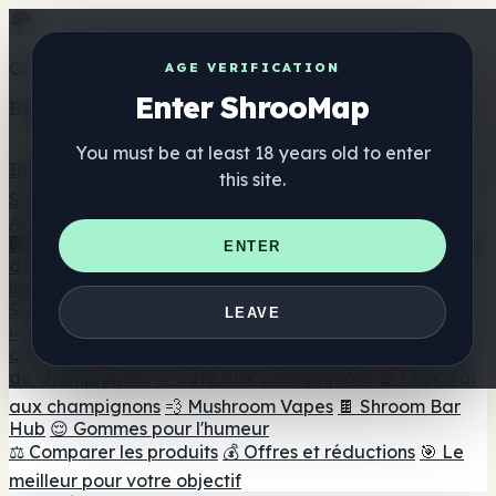
Get the ShrooMap app
AGE VERIFICATION
Enter ShrooMap
Better than mobile web — one tap away
You must be at least 18 years old to enter
Install
this site.
Shroo
Map
Annuaire
🏢 Répertoire des marques
📍 Recherche d'un magasin
ENTER
de tête
🔮 Smartshop Finder
🛒 Magasins de tête en
ligne
Suppléments
LEAVE
🍬 Gommes aux champignons
💊 Capsules de
champignons
💧 Teintures de champignons
🫙 Poudres
de champignons
☕ Café aux champignons
🍫 Chocolat
aux champignons
💨 Mushroom Vapes
🍫 Shroom Bar
Hub
😌 Gommes pour l'humeur
⚖️ Comparer les produits
💰 Offres et réductions
🎯 Le
meilleur pour votre objectif