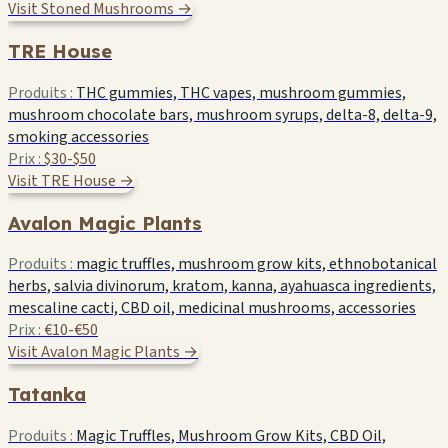
Visit Stoned Mushrooms →
TRE House
Produits :
THC gummies, THC vapes, mushroom gummies,
mushroom chocolate bars, mushroom syrups, delta-8, delta-9,
smoking accessories
Prix :
$30-$50
Visit TRE House →
Avalon Magic Plants
Produits :
magic truffles, mushroom grow kits, ethnobotanical
herbs, salvia divinorum, kratom, kanna, ayahuasca ingredients,
mescaline cacti, CBD oil, medicinal mushrooms, accessories
Prix :
€10-€50
Visit Avalon Magic Plants →
Tatanka
Produits :
Magic Truffles, Mushroom Grow Kits, CBD Oil,