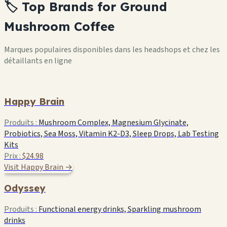
🏷️ Top Brands for Ground
Mushroom Coffee
Marques populaires disponibles dans les headshops et chez les
détaillants en ligne
Happy Brain
Produits :
Mushroom Complex, Magnesium Glycinate,
Probiotics, Sea Moss, Vitamin K2-D3, Sleep Drops, Lab Testing
Kits
Prix :
$24.98
Visit Happy Brain →
Odyssey
Produits :
Functional energy drinks, Sparkling mushroom
drinks