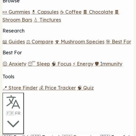
Browse
🍬 Gummies
💊 Capsules
☕ Coffee
🍫 Chocolate
🍫
Shroom Bars
💧 Tinctures
Research
📖 Guides
⚖️ Compare
🍄 Mushroom Species
🎯 Best For
Best For
😌 Anxiety
😴 Sleep
🧠 Focus
⚡ Energy
🛡️ Immunity
Tools
📍 Store Finder
💰 Price Tracker
🧠 Quiz
🇫🇷 FR