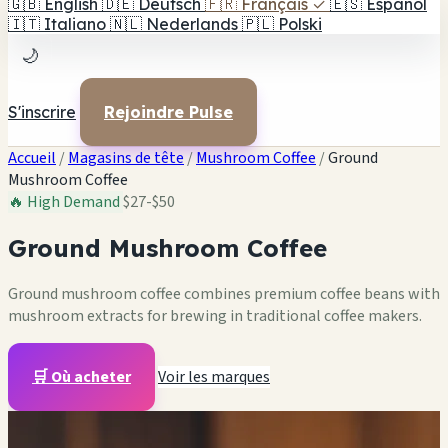
🇬🇧
English
🇩🇪
Deutsch
🇫🇷
Français
✓
🇪🇸
Español
🇮🇹
Italiano
🇳🇱
Nederlands
🇵🇱
Polski
🌙
S'inscrire
Rejoindre Pulse
Accueil
/
Magasins de tête
/
Mushroom Coffee
/
Ground
Mushroom Coffee
🔥 High Demand
$27-$50
Ground Mushroom Coffee
Ground mushroom coffee combines premium coffee beans with
mushroom extracts for brewing in traditional coffee makers.
🛒 Où acheter
Voir les marques