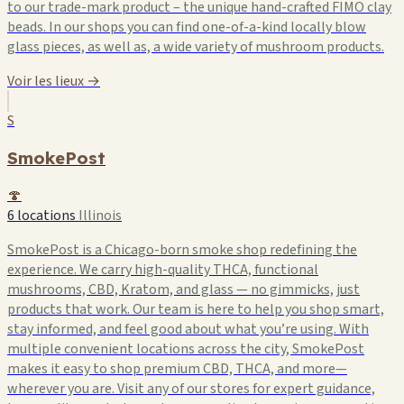
to our trade-mark product – the unique hand-crafted FIMO clay
beads. In our shops you can find one-of-a-kind locally blow
glass pieces, as well as, a wide variety of mushroom products.
Voir les lieux →
S
SmokePost
🍄
6 locations
Illinois
SmokePost is a Chicago-born smoke shop redefining the
experience. We carry high-quality THCA, functional
mushrooms, CBD, Kratom, and glass — no gimmicks, just
products that work. Our team is here to help you shop smart,
stay informed, and feel good about what you’re using. With
multiple convenient locations across the city, SmokePost
makes it easy to shop premium CBD, THCA, and more—
wherever you are. Visit any of our stores for expert guidance,