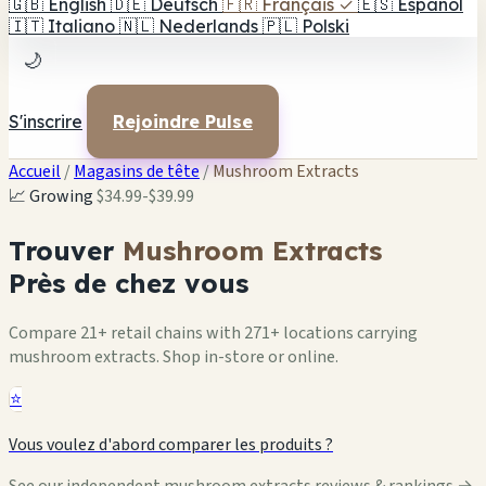
🇬🇧
English
🇩🇪
Deutsch
🇫🇷
Français
✓
🇪🇸
Español
🇮🇹
Italiano
🇳🇱
Nederlands
🇵🇱
Polski
🌙
S'inscrire
Rejoindre Pulse
Accueil
/
Magasins de tête
/
Mushroom Extracts
📈 Growing
$34.99-$39.99
Trouver
Mushroom Extracts
Près de chez vous
Compare 21+ retail chains with 271+ locations carrying
mushroom extracts. Shop in-store or online.
⭐
Vous voulez d'abord comparer les produits ?
See our independent mushroom extracts reviews & rankings →