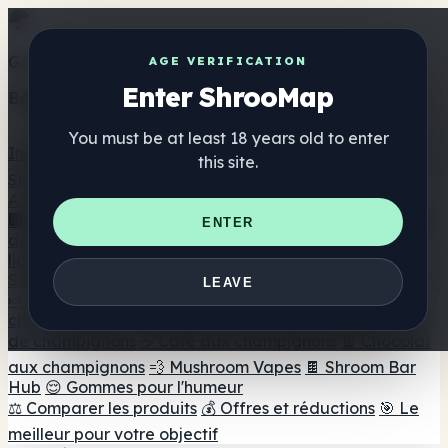
Get the ShrooMap app
AGE VERIFICATION
Enter ShrooMap
Better than mobile web — one tap away
You must be at least 18 years old to enter
Install
this site.
Shroo
Map
Annuaire
🏢 Répertoire des marques
📍 Recherche d'un magasin
ENTER
de tête
🔮 Smartshop Finder
🛒 Magasins de tête en
ligne
Suppléments
LEAVE
🍬 Gommes aux champignons
💊 Capsules de
champignons
💧 Teintures de champignons
🫙 Poudres
de champignons
☕ Café aux champignons
🍫 Chocolat
aux champignons
💨 Mushroom Vapes
🍫 Shroom Bar
Hub
😌 Gommes pour l'humeur
⚖️ Comparer les produits
💰 Offres et réductions
🎯 Le
meilleur pour votre objectif