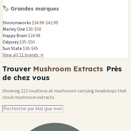
🏷️
Grandes marques
Shroomworks
$34.99-$42.99
Marley One
$30-$50
Happy Brain
$24.98
Odyssey
$35-$50
Sun State
$30-$45
View all 11 brands →
Trouver
Mushroom Extracts
Près
de chez vous
Showing 212 locations at mushroom-carrying headshops that
stock mushroom extracts.