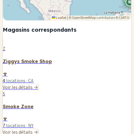
🏪
🏪
🏪
🏪
🏪
🏪
🏪
🏪
Leaflet
|
©
OpenStreetMap
contributors ©
CARTO
Magasins correspondants
Z
Ziggys Smoke Shop
🍄
4
locations · CA
Voir les détails →
S
Smoke Zone
🍄
7
locations · NY
Voir les détails →