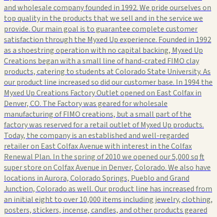
and wholesale company founded in 1992. We pride ourselves on
top quality in the products that we sell and in the service we
provide. Our main goal is to guarantee complete customer
satisfaction through the Myxed Up experience. Founded in 1992
as a shoestring operation with no capital backing, Myxed Up
Creations began with a small line of hand-crated FIMO clay
products, catering to students at Colorado State University. As
our product line increased so did our customer base. In 1994 the
Myxed Up Creations Factory Outlet opened on East Colfax in
Denver, CO. The Factory was geared for wholesale
manufacturing of FIMO creations, but a small part of the
factory was reserved for a retail outlet of Myxed Up products.
Today, the company is an established and well-regarded
retailer on East Colfax Avenue with interest in the Colfax
Renewal Plan. In the spring of 2010 we opened our 5,000 sq ft
super store on Colfax Avenue in Denver, Colorado. We also have
locations in Aurora, Colorado Springs, Pueblo and Grand
Junction, Colorado as well. Our product line has increased from
an initial eight to over 10,000 items including jewelry, clothing,
posters, stickers, incense, candles, and other products geared