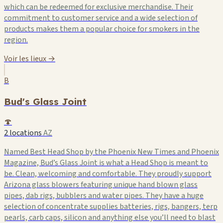
which can be redeemed for exclusive merchandise. Their
commitment to customer service and a wide selection of
products makes them a popular choice for smokers in the
region.
Voir les lieux →
B
Bud's Glass Joint
🍄
2 locations
AZ
Named Best Head Shop by the Phoenix New Times and Phoenix
Magazine, Bud’s Glass Joint is what a Head Shop is meant to
be. Clean, welcoming and comfortable. They proudly support
Arizona glass blowers featuring unique hand blown glass
pipes, dab rigs, bubblers and water pipes. They have a huge
selection of concentrate supplies batteries, rigs, bangers, terp
pearls, carb caps, silicon and anything else you’ll need to blast