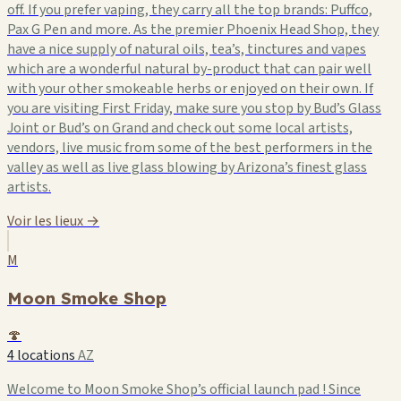
off. If you prefer vaping, they carry all the top brands: Puffco,
Pax G Pen and more. As the premier Phoenix Head Shop, they
have a nice supply of natural oils, tea’s, tinctures and vapes
which are a wonderful natural by-product that can pair well
with your other smokeable herbs or enjoyed on their own. If
you are visiting First Friday, make sure you stop by Bud’s Glass
Joint or Bud’s on Grand and check out some local artists,
vendors, live music from some of the best performers in the
valley as well as live glass blowing by Arizona’s finest glass
artists.
Voir les lieux →
M
Moon Smoke Shop
🍄
4 locations
AZ
Welcome to Moon Smoke Shop’s official launch pad ! Since