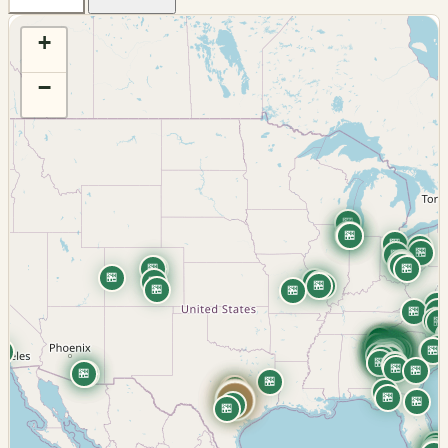
+
−
🏪
🏪
🏪
🏪
🏪
🏪
🏪
🏪
🏪
🏪
🏪
🏪
🏪
🏪
🏪
🏪
🏪
🏪
🏪
🏪
🏪
🏪
🏪
🏪
🏪
🏪
🏪
🏪
🏪
🏪
🏪
🏪
🏪
🏪
🏪
🏪
🏪
🏪
🏪
🏪
🏪
🏪
🏪
🏪
🏪
🏪
🏪
🏪
🏪
🏪
🏪
🏪
🏪
🏪
🏪
🏪
🏪
🏪
🏪
🏪
🏪
🏪
🏪
🏪
🏪
🏪
🏪
🏪
🏪
🏪
🏪
🏪
🏪
🏪
🏪
🏪
🏪
🏪
🏪
🏪
🏪
🏪
🏪
🏪
🏪
🏪
🏪
🏪
🏪
🏪
🏪
🏪
🏪
🏪
🏪
🏪
🏪
🏪
🏪
🏪
🏪
🏪
🏪
🏪
🏪
🏪
🏪
🏪
🏪
🏪
🏪
🏪
🏪
🏪
🏪
🏪
🏪
🏪
🏪
🏪
🏪