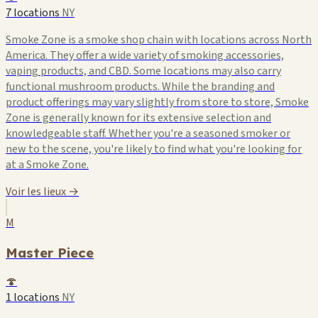
7 locations
NY
Smoke Zone is a smoke shop chain with locations across North
America. They offer a wide variety of smoking accessories,
vaping products, and CBD. Some locations may also carry
functional mushroom products. While the branding and
product offerings may vary slightly from store to store, Smoke
Zone is generally known for its extensive selection and
knowledgeable staff. Whether you're a seasoned smoker or
new to the scene, you're likely to find what you're looking for
at a Smoke Zone.
Voir les lieux →
M
Master Piece
🍄
1 locations
NY