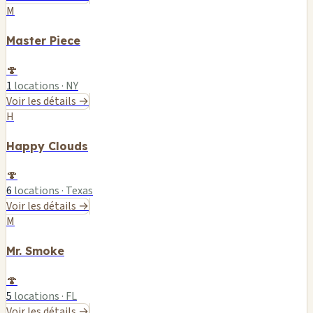
M
Master Piece
🍄
1
locations · NY
Voir les détails →
H
Happy Clouds
🍄
6
locations · Texas
Voir les détails →
M
Mr. Smoke
🍄
5
locations · FL
Voir les détails →