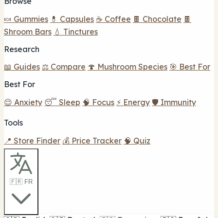
Browse
🍬 Gummies
💊 Capsules
☕ Coffee
🍫 Chocolate
🍫
Shroom Bars
💧 Tinctures
Research
📖 Guides
⚖️ Compare
🍄 Mushroom Species
🎯 Best For
Best For
😌 Anxiety
😴 Sleep
🧠 Focus
⚡ Energy
🛡️ Immunity
Tools
📍 Store Finder
💰 Price Tracker
🧠 Quiz
🇫🇷 FR