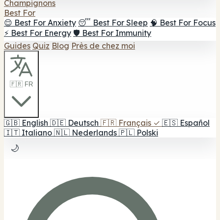
Champignons
Best For
😌 Best For Anxiety
😴 Best For Sleep
🧠 Best For Focus
⚡ Best For Energy
🛡️ Best For Immunity
Guides
Quiz
Blog
Près de chez moi
🇫🇷 FR
🇬🇧
English
🇩🇪
Deutsch
🇫🇷
Français
✓
🇪🇸
Español
🇮🇹
Italiano
🇳🇱
Nederlands
🇵🇱
Polski
🌙