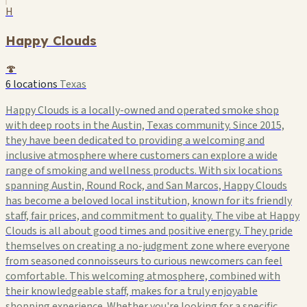
H
Happy Clouds
🍄
6 locations
Texas
Happy Clouds is a locally-owned and operated smoke shop
with deep roots in the Austin, Texas community. Since 2015,
they have been dedicated to providing a welcoming and
inclusive atmosphere where customers can explore a wide
range of smoking and wellness products. With six locations
spanning Austin, Round Rock, and San Marcos, Happy Clouds
has become a beloved local institution, known for its friendly
staff, fair prices, and commitment to quality. The vibe at Happy
Clouds is all about good times and positive energy. They pride
themselves on creating a no-judgment zone where everyone
from seasoned connoisseurs to curious newcomers can feel
comfortable. This welcoming atmosphere, combined with
their knowledgeable staff, makes for a truly enjoyable
shopping experience. Whether you're looking for a specific