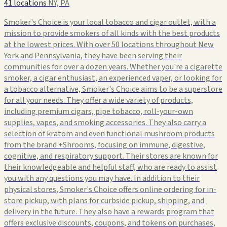
41 locations
NY, PA
Smoker's Choice is your local tobacco and cigar outlet, with a
mission to provide smokers of all kinds with the best products
at the lowest prices. With over 50 locations throughout New
York and Pennsylvania, they have been serving their
communities for over a dozen years. Whether you're a cigarette
smoker, a cigar enthusiast, an experienced vaper, or looking for
a tobacco alternative, Smoker's Choice aims to be a superstore
for all your needs. They offer a wide variety of products,
including premium cigars, pipe tobacco, roll-your-own
supplies, vapes, and smoking accessories. They also carry a
selection of kratom and even functional mushroom products
from the brand +Shrooms, focusing on immune, digestive,
cognitive, and respiratory support. Their stores are known for
their knowledgeable and helpful staff, who are ready to assist
you with any questions you may have. In addition to their
physical stores, Smoker's Choice offers online ordering for in-
store pickup, with plans for curbside pickup, shipping, and
delivery in the future. They also have a rewards program that
offers exclusive discounts, coupons, and tokens on purchases,