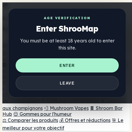
Get the ShrooMap app
AGE VERIFICATION
Enter ShrooMap
Better than mobile web — one tap away
You must be at least 18 years old to enter
Install
this site.
Shroo
Map
Annuaire
🏢 Répertoire des marques
📍 Recherche d'un magasin
ENTER
de tête
🔮 Smartshop Finder
🛒 Magasins de tête en
ligne
Suppléments
LEAVE
🍬 Gommes aux champignons
💊 Capsules de
champignons
💧 Teintures de champignons
🫙 Poudres
de champignons
☕ Café aux champignons
🍫 Chocolat
aux champignons
💨 Mushroom Vapes
🍫 Shroom Bar
Hub
😌 Gommes pour l'humeur
⚖️ Comparer les produits
💰 Offres et réductions
🎯 Le
meilleur pour votre objectif