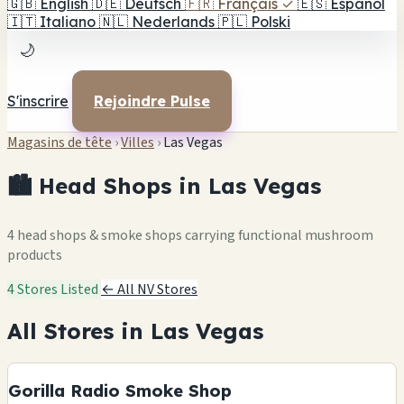
🇬🇧
English
🇩🇪
Deutsch
🇫🇷
Français
✓
🇪🇸
Español
🇮🇹
Italiano
🇳🇱
Nederlands
🇵🇱
Polski
🌙
S'inscrire
Rejoindre Pulse
Magasins de tête
›
Villes
›
Las Vegas
🏙️ Head Shops in Las Vegas
4 head shops & smoke shops carrying functional mushroom
products
4 Stores Listed
← All NV Stores
All Stores in Las Vegas
Gorilla Radio Smoke Shop