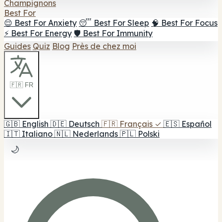
Champignons
Best For
😌 Best For Anxiety
😴 Best For Sleep
🧠 Best For Focus
⚡ Best For Energy
🛡️ Best For Immunity
Guides
Quiz
Blog
Près de chez moi
🇫🇷 FR
🇬🇧
English
🇩🇪
Deutsch
🇫🇷
Français
✓
🇪🇸
Español
🇮🇹
Italiano
🇳🇱
Nederlands
🇵🇱
Polski
🌙