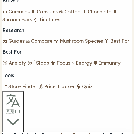
Browse
🍬 Gummies
💊 Capsules
☕ Coffee
🍫 Chocolate
🍫
Shroom Bars
💧 Tinctures
Research
📖 Guides
⚖️ Compare
🍄 Mushroom Species
🎯 Best For
Best For
😌 Anxiety
😴 Sleep
🧠 Focus
⚡ Energy
🛡️ Immunity
Tools
📍 Store Finder
💰 Price Tracker
🧠 Quiz
🇫🇷 FR