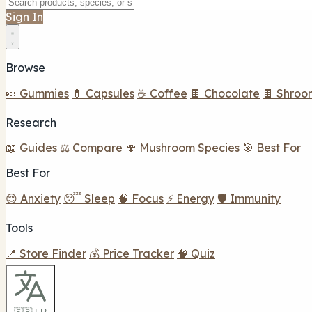
Sign In
Browse
🍬 Gummies
💊 Capsules
☕ Coffee
🍫 Chocolate
🍫 Shroo
Research
📖 Guides
⚖️ Compare
🍄 Mushroom Species
🎯 Best For
Best For
😌 Anxiety
😴 Sleep
🧠 Focus
⚡ Energy
🛡️ Immunity
Tools
📍 Store Finder
💰 Price Tracker
🧠 Quiz