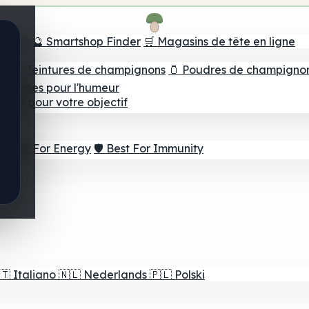
e tête
🔮 Smartshop Finder
🛒 Magasins de tête en ligne
ns
💧 Teintures de champignons
🫙 Poudres de champigno
 Gommes pour l'humeur
lleur pour votre objectif
⚡ Best For Energy
🛡️ Best For Immunity
🇹
Italiano
🇳🇱
Nederlands
🇵🇱
Polski