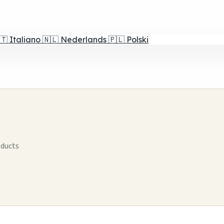
🇹
Italiano
🇳🇱
Nederlands
🇵🇱
Polski
oducts