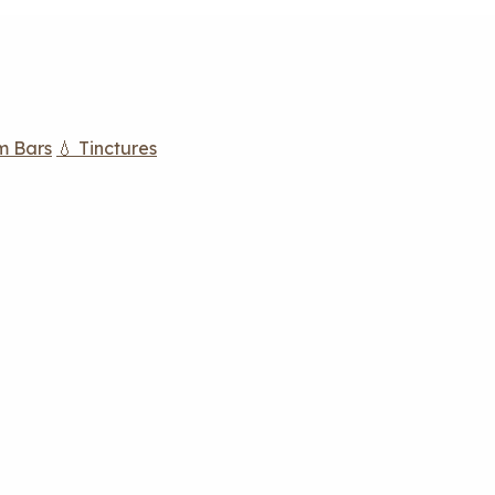
m Bars
💧 Tinctures