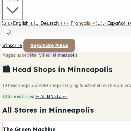
🇫🇷 FR
🇬🇧
English
🇩🇪
Deutsch
🇫🇷
Français
✓
🇪🇸
Español
🇮
🌙
S'inscrire
Rejoindre Pulse
Magasins de tête
›
Villes
›
Minneapolis
🏙️ Head Shops in Minneapolis
10 head shops & smoke shops carrying functional mushroom pr
10 Stores Listed
← All MN Stores
All Stores in Minneapolis
The Green Machine