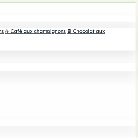
ns
☕ Café aux champignons
🍫 Chocolat aux