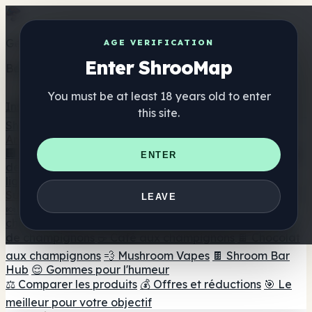
Get the ShrooMap app
AGE VERIFICATION
Enter ShrooMap
Better than mobile web — one tap away
You must be at least 18 years old to enter
Install
this site.
Shroo
Map
Annuaire
🏢 Répertoire des marques
📍 Recherche d'un magasin
ENTER
de tête
🔮 Smartshop Finder
🛒 Magasins de tête en
ligne
Suppléments
LEAVE
🍬 Gommes aux champignons
💊 Capsules de
champignons
💧 Teintures de champignons
🫙 Poudres
de champignons
☕ Café aux champignons
🍫 Chocolat
aux champignons
💨 Mushroom Vapes
🍫 Shroom Bar
Hub
😌 Gommes pour l'humeur
⚖️ Comparer les produits
💰 Offres et réductions
🎯 Le
meilleur pour votre objectif