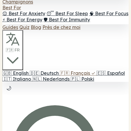
Champignons
Best For
😌 Best For Anxiety
😴 Best For Sleep
🧠 Best For Focus
⚡ Best For Energy
🛡️ Best For Immunity
Guides
Quiz
Blog
Près de chez moi
🇫🇷 FR
🇬🇧
English
🇩🇪
Deutsch
🇫🇷
Français
✓
🇪🇸
Español
🇮🇹
Italiano
🇳🇱
Nederlands
🇵🇱
Polski
🌙