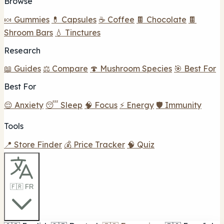
Browse
🍬 Gummies
💊 Capsules
☕ Coffee
🍫 Chocolate
🍫
Shroom Bars
💧 Tinctures
Research
📖 Guides
⚖️ Compare
🍄 Mushroom Species
🎯 Best For
Best For
😌 Anxiety
😴 Sleep
🧠 Focus
⚡ Energy
🛡️ Immunity
Tools
📍 Store Finder
💰 Price Tracker
🧠 Quiz
🇫🇷 FR