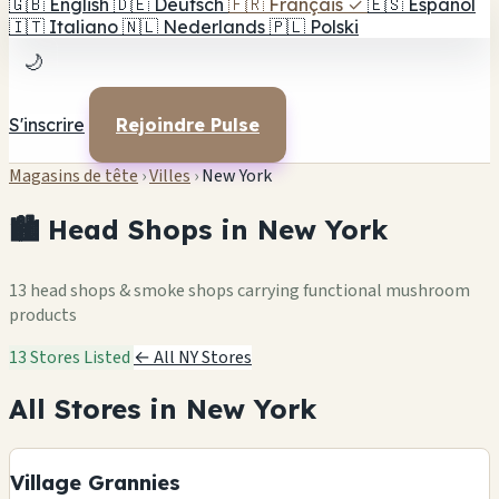
🇬🇧
English
🇩🇪
Deutsch
🇫🇷
Français
✓
🇪🇸
Español
🇮🇹
Italiano
🇳🇱
Nederlands
🇵🇱
Polski
🌙
S'inscrire
Rejoindre Pulse
Magasins de tête
›
Villes
›
New York
🏙️ Head Shops in New York
13 head shops & smoke shops carrying functional mushroom
products
13 Stores Listed
← All NY Stores
All Stores in New York
Village Grannies