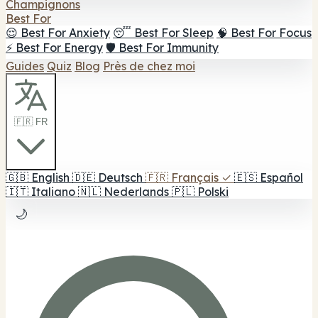
Champignons
Best For
😌 Best For Anxiety
😴 Best For Sleep
🧠 Best For Focus
⚡ Best For Energy
🛡️ Best For Immunity
Guides
Quiz
Blog
Près de chez moi
🇫🇷 FR
🇬🇧
English
🇩🇪
Deutsch
🇫🇷
Français
✓
🇪🇸
Español
🇮🇹
Italiano
🇳🇱
Nederlands
🇵🇱
Polski
🌙