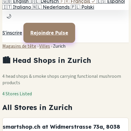
🇬🇧
English
🇩🇪
Deutsch
🇫🇷
Français
✓
🇪🇸
Español
🇮🇹
Italiano
🇳🇱
Nederlands
🇵🇱
Polski
🌙
S'inscrire
Rejoindre Pulse
Magasins de tête
›
Villes
›
Zurich
🏙️ Head Shops in Zurich
4 head shops & smoke shops carrying functional mushroom
products
4 Stores Listed
All Stores in Zurich
smartshop.ch at Widmerstrasse 73a, 8038