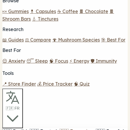
Browse
🍬 Gummies
💊 Capsules
☕ Coffee
🍫 Chocolate
🍫
Shroom Bars
💧 Tinctures
Research
📖 Guides
⚖️ Compare
🍄 Mushroom Species
🎯 Best For
Best For
😌 Anxiety
😴 Sleep
🧠 Focus
⚡ Energy
🛡️ Immunity
Tools
📍 Store Finder
💰 Price Tracker
🧠 Quiz
🇫🇷 FR