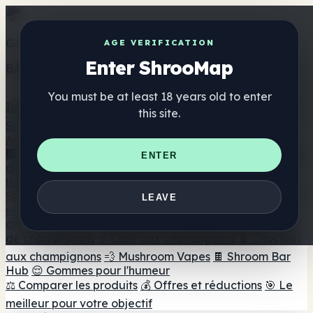
Get the ShrooMap app
AGE VERIFICATION
Enter ShrooMap
Better than mobile web — one tap away
You must be at least 18 years old to enter
Install
this site.
Shroo
Map
Annuaire
🏢 Répertoire des marques
📍 Recherche d'un magasin
ENTER
de tête
🔮 Smartshop Finder
🛒 Magasins de tête en
ligne
Suppléments
LEAVE
🍬 Gommes aux champignons
💊 Capsules de
champignons
💧 Teintures de champignons
🫙 Poudres
de champignons
☕ Café aux champignons
🍫 Chocolat
aux champignons
💨 Mushroom Vapes
🍫 Shroom Bar
Hub
😌 Gommes pour l'humeur
⚖️ Comparer les produits
💰 Offres et réductions
🎯 Le
meilleur pour votre objectif