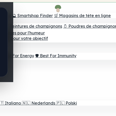
e tête
🔮 Smartshop Finder
🛒 Magasins de tête en ligne
ns
💧 Teintures de champignons
🫙 Poudres de champigno
 Gommes pour l'humeur
lleur pour votre objectif
⚡ Best For Energy
🛡️ Best For Immunity
🇹
Italiano
🇳🇱
Nederlands
🇵🇱
Polski