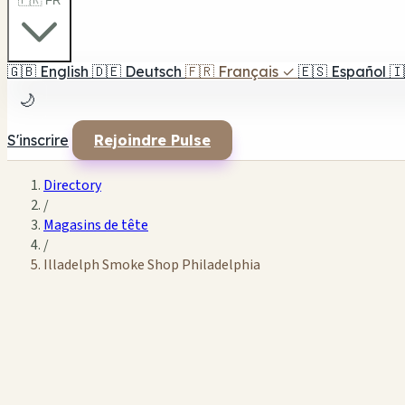
🇫🇷 FR
🇬🇧
English
🇩🇪
Deutsch
🇫🇷
Français
✓
🇪🇸
Español
🇮
🌙
S'inscrire
Rejoindre Pulse
Directory
/
Magasins de tête
/
Illadelph Smoke Shop Philadelphia