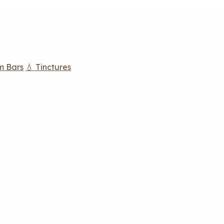
m Bars
💧 Tinctures