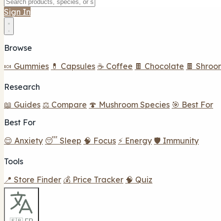
Sign In
Browse
🍬 Gummies
💊 Capsules
☕ Coffee
🍫 Chocolate
🍫 Shroo
Research
📖 Guides
⚖️ Compare
🍄 Mushroom Species
🎯 Best For
Best For
😌 Anxiety
😴 Sleep
🧠 Focus
⚡ Energy
🛡️ Immunity
Tools
📍 Store Finder
💰 Price Tracker
🧠 Quiz