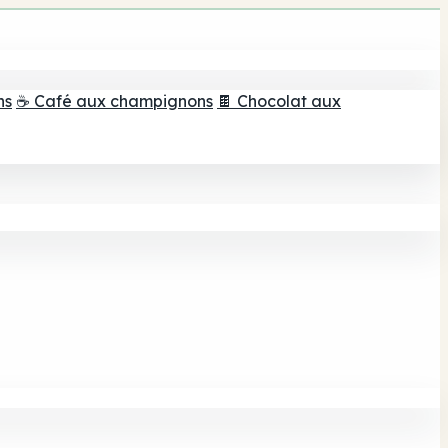
ns
☕ Café aux champignons
🍫 Chocolat aux