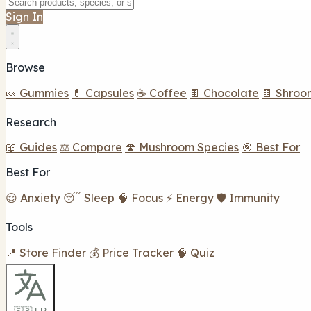
Sign In
Browse
🍬 Gummies
💊 Capsules
☕ Coffee
🍫 Chocolate
🍫 Shroo
Research
📖 Guides
⚖️ Compare
🍄 Mushroom Species
🎯 Best For
Best For
😌 Anxiety
😴 Sleep
🧠 Focus
⚡ Energy
🛡️ Immunity
Tools
📍 Store Finder
💰 Price Tracker
🧠 Quiz