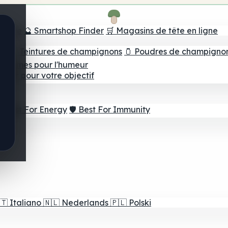
e tête
🔮 Smartshop Finder
🛒 Magasins de tête en ligne
ns
💧 Teintures de champignons
🫙 Poudres de champigno
 Gommes pour l'humeur
lleur pour votre objectif
⚡ Best For Energy
🛡️ Best For Immunity
🇹
Italiano
🇳🇱
Nederlands
🇵🇱
Polski