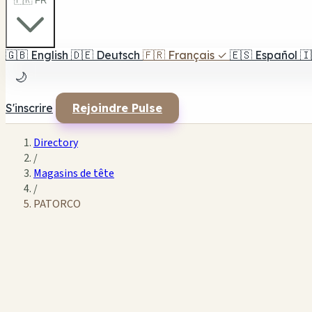
🇫🇷 FR
🇬🇧
English
🇩🇪
Deutsch
🇫🇷
Français
✓
🇪🇸
Español
🇮
🌙
S'inscrire
Rejoindre Pulse
Directory
/
Magasins de tête
/
PATORCO