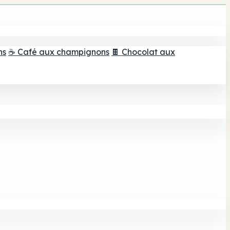
ns
☕ Café aux champignons
🍫 Chocolat aux