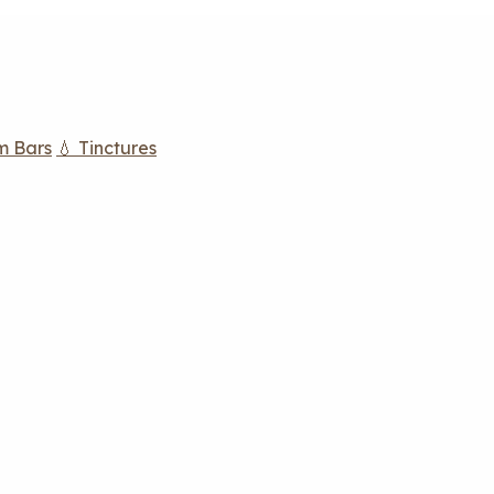
m Bars
💧 Tinctures