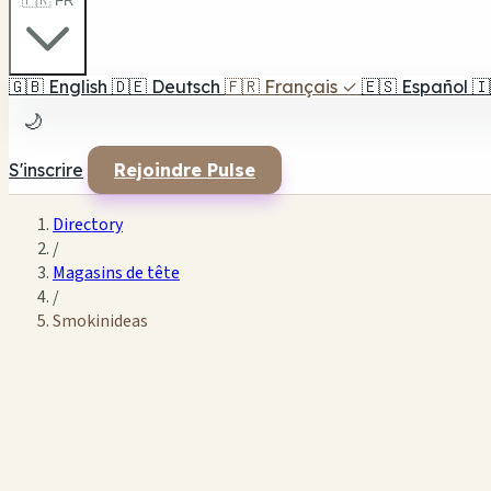
🇫🇷 FR
🇬🇧
English
🇩🇪
Deutsch
🇫🇷
Français
✓
🇪🇸
Español
🇮
🌙
S'inscrire
Rejoindre Pulse
Directory
/
Magasins de tête
/
Smokinideas