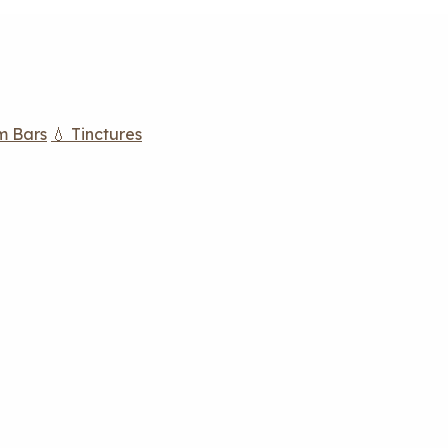
m Bars
💧 Tinctures