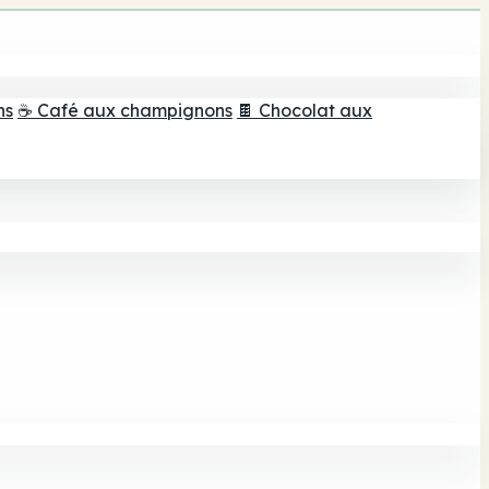
ns
☕ Café aux champignons
🍫 Chocolat aux