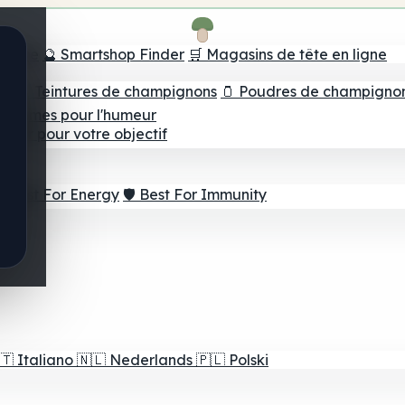
e tête
🔮 Smartshop Finder
🛒 Magasins de tête en ligne
ns
💧 Teintures de champignons
🫙 Poudres de champigno
 Gommes pour l'humeur
lleur pour votre objectif
⚡ Best For Energy
🛡️ Best For Immunity
🇹
Italiano
🇳🇱
Nederlands
🇵🇱
Polski