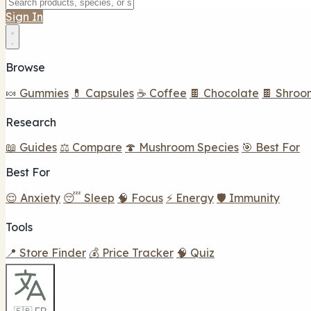
Sign In
Browse
🍬 Gummies
💊 Capsules
☕ Coffee
🍫 Chocolate
🍫 Shroo
Research
📖 Guides
⚖️ Compare
🍄 Mushroom Species
🎯 Best For
Best For
😌 Anxiety
😴 Sleep
🧠 Focus
⚡ Energy
🛡️ Immunity
Tools
📍 Store Finder
💰 Price Tracker
🧠 Quiz