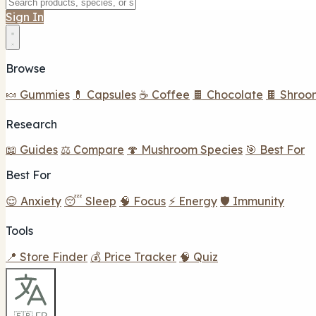
Sign In
Browse
🍬 Gummies
💊 Capsules
☕ Coffee
🍫 Chocolate
🍫 Shroo
Research
📖 Guides
⚖️ Compare
🍄 Mushroom Species
🎯 Best For
Best For
😌 Anxiety
😴 Sleep
🧠 Focus
⚡ Energy
🛡️ Immunity
Tools
📍 Store Finder
💰 Price Tracker
🧠 Quiz