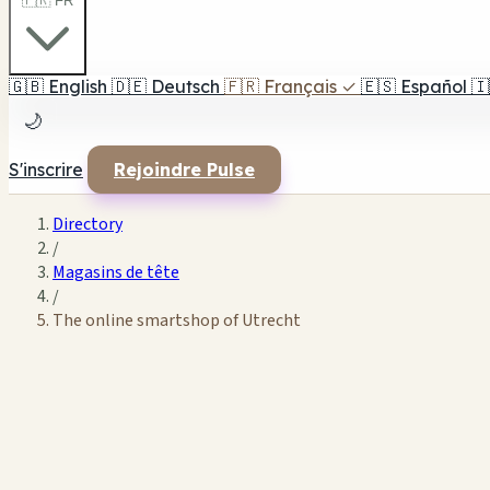
🇫🇷 FR
🇬🇧
English
🇩🇪
Deutsch
🇫🇷
Français
✓
🇪🇸
Español
🇮
🌙
S'inscrire
Rejoindre Pulse
Directory
/
Magasins de tête
/
The online smartshop of Utrecht