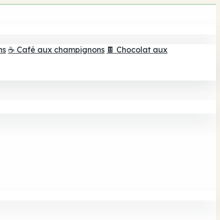
ns
☕ Café aux champignons
🍫 Chocolat aux