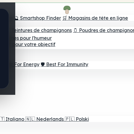
e tête
🔮 Smartshop Finder
🛒 Magasins de tête en ligne
ns
💧 Teintures de champignons
🫙 Poudres de champigno
 Gommes pour l'humeur
lleur pour votre objectif
⚡ Best For Energy
🛡️ Best For Immunity
🇹
Italiano
🇳🇱
Nederlands
🇵🇱
Polski