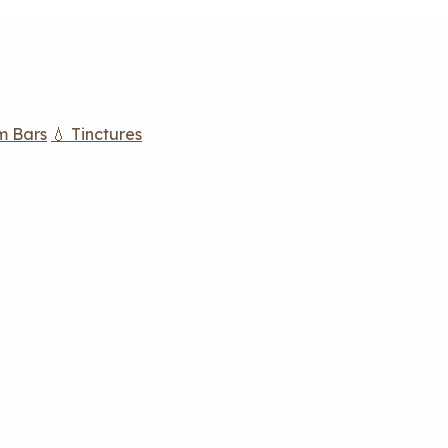
m Bars
💧 Tinctures