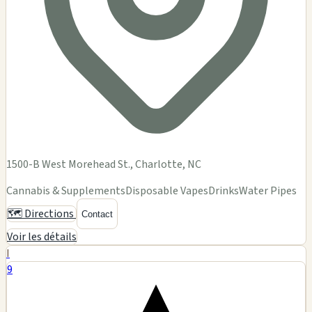
1500-B West Morehead St., Charlotte, NC
Cannabis & Supplements
Disposable Vapes
Drinks
Water Pipes
🗺️ Directions
Contact
Voir les détails
I
9