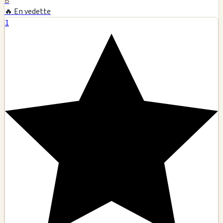
B
🔥 En vedette
1