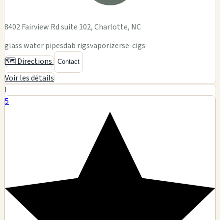
8402 Fairview Rd suite 102, Charlotte, NC
glass water pipes
dab rigs
vaporizers
e-cigs
🗺️ Directions
Contact
Voir les détails
I
5