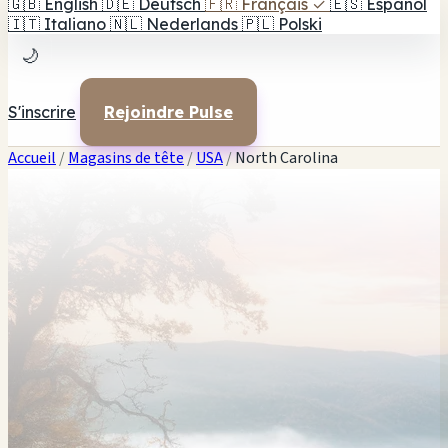
🇬🇧
English
🇩🇪
Deutsch
🇫🇷
Français
✓
🇪🇸
Español
🇮🇹
Italiano
🇳🇱
Nederlands
🇵🇱
Polski
🌙
S'inscrire
Rejoindre Pulse
Accueil
/
Magasins de tête
/
USA
/
North Carolina