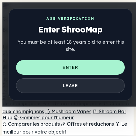
Get the ShrooMap app
AGE VERIFICATION
Enter ShrooMap
Better than mobile web — one tap away
You must be at least 18 years old to enter this
Install
site.
Shroo
Map
Annuaire
🏢 Répertoire des marques
📍 Recherche d'un magasin
ENTER
de tête
🔮 Smartshop Finder
🛒 Magasins de tête en
ligne
Suppléments
LEAVE
🍬 Gommes aux champignons
💊 Capsules de
champignons
💧 Teintures de champignons
🫙 Poudres
de champignons
☕ Café aux champignons
🍫 Chocolat
aux champignons
💨 Mushroom Vapes
🍫 Shroom Bar
Hub
😌 Gommes pour l'humeur
⚖️ Comparer les produits
💰 Offres et réductions
🎯 Le
meilleur pour votre objectif