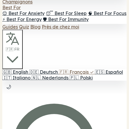
Champignons
Best For
😌 Best For Anxiety
😴 Best For Sleep
🧠 Best For Focus
⚡ Best For Energy
🛡️ Best For Immunity
Guides
Quiz
Blog
Près de chez moi
🇫🇷 FR
🇬🇧
English
🇩🇪
Deutsch
🇫🇷
Français
✓
🇪🇸
Español
🇮🇹
Italiano
🇳🇱
Nederlands
🇵🇱
Polski
🌙