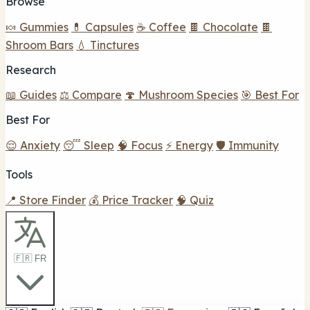
Browse
🍬 Gummies
💊 Capsules
☕ Coffee
🍫 Chocolate
🍫
Shroom Bars
💧 Tinctures
Research
📖 Guides
⚖️ Compare
🍄 Mushroom Species
🎯 Best For
Best For
😌 Anxiety
😴 Sleep
🧠 Focus
⚡ Energy
🛡️ Immunity
Tools
📍 Store Finder
💰 Price Tracker
🧠 Quiz
🇫🇷 FR