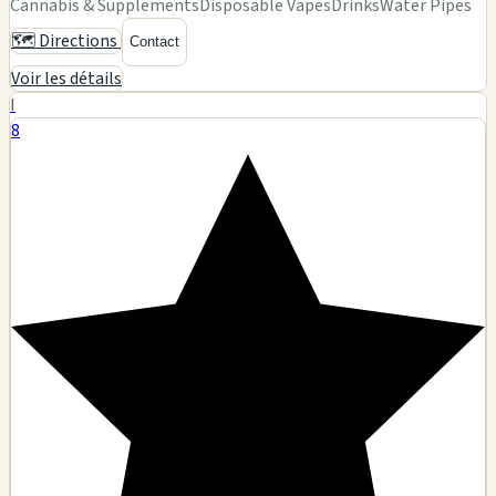
Cannabis & Supplements
Disposable Vapes
Drinks
Water Pipes
🗺️ Directions
Contact
Voir les détails
I
8