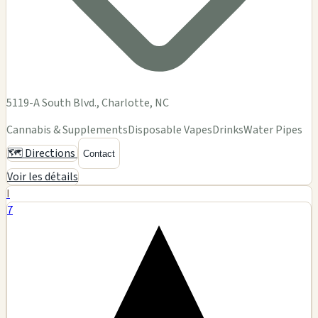
5119-A South Blvd., Charlotte, NC
Cannabis & Supplements
Disposable Vapes
Drinks
Water Pipes
🗺️ Directions
Contact
Voir les détails
I
7