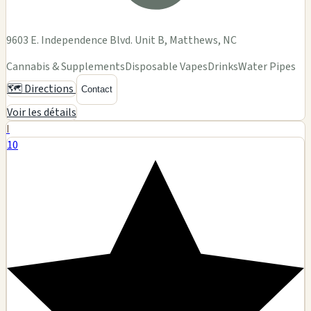
9603 E. Independence Blvd. Unit B, Matthews, NC
Cannabis & Supplements
Disposable Vapes
Drinks
Water Pipes
🗺️ Directions
Contact
Voir les détails
I
10