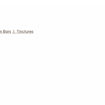
m Bars
💧 Tinctures