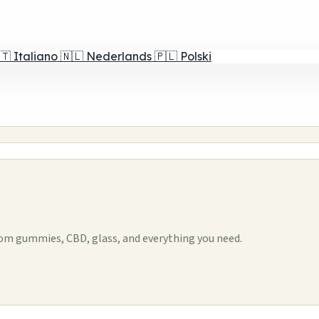
🇹
Italiano
🇳🇱
Nederlands
🇵🇱
Polski
om gummies, CBD, glass, and everything you need.
1
2