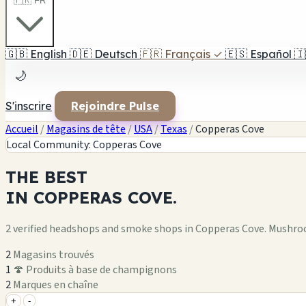
🇫🇷 FR
🇬🇧
English
🇩🇪
Deutsch
🇫🇷
Français
✓
🇪🇸
Español
🇮
🌙
S'inscrire
Rejoindre Pulse
Accueil
/
Magasins de tête
/
USA
/
Texas
/
Copperas Cove
Local Community: Copperas Cove
THE
BEST
IN
COPPERAS COVE.
2 verified headshops and smoke shops in Copperas Cove. Mushro
2
Magasins trouvés
1
🍄 Produits à base de champignons
2
Marques en chaîne
+
-