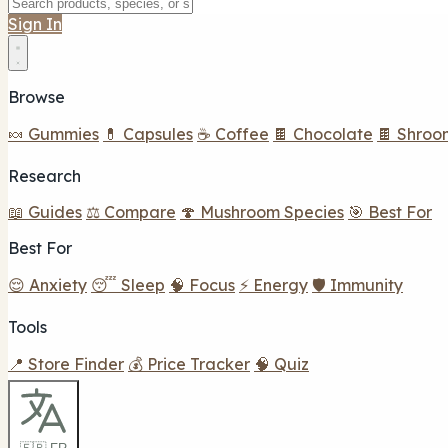
Sign In
Browse
🍬 Gummies
💊 Capsules
☕ Coffee
🍫 Chocolate
🍫 Shroo
Research
📖 Guides
⚖️ Compare
🍄 Mushroom Species
🎯 Best For
Best For
😌 Anxiety
😴 Sleep
🧠 Focus
⚡ Energy
🛡️ Immunity
Tools
📍 Store Finder
💰 Price Tracker
🧠 Quiz