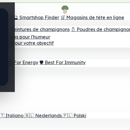
e tête
🔮 Smartshop Finder
🛒 Magasins de tête en ligne
ns
💧 Teintures de champignons
🫙 Poudres de champigno
 Gommes pour l'humeur
lleur pour votre objectif
⚡ Best For Energy
🛡️ Best For Immunity
🇹
Italiano
🇳🇱
Nederlands
🇵🇱
Polski