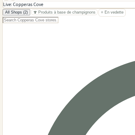
+
Live: Copperas Cove
−
All Shops (2)
🍄 Produits à base de champignons
⭐ En vedette