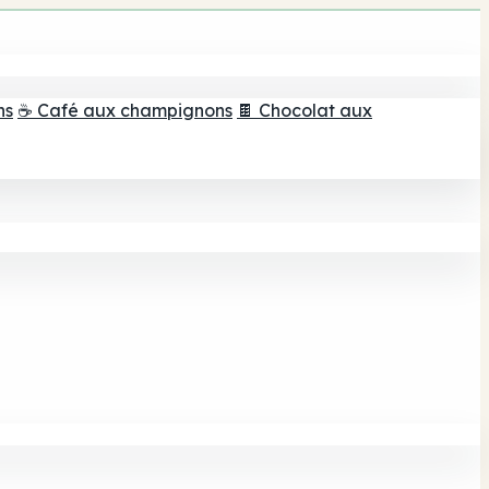
ns
☕ Café aux champignons
🍫 Chocolat aux