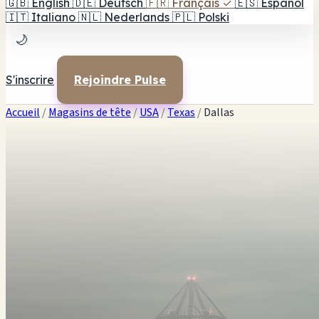
🇬🇧
English
🇩🇪
Deutsch
🇫🇷
Français
✓
🇪🇸
Español
🇮🇹
Italiano
🇳🇱
Nederlands
🇵🇱
Polski
🌙
S'inscrire
Rejoindre Pulse
Accueil
/
Magasins de tête
/
USA
/
Texas
/
Dallas