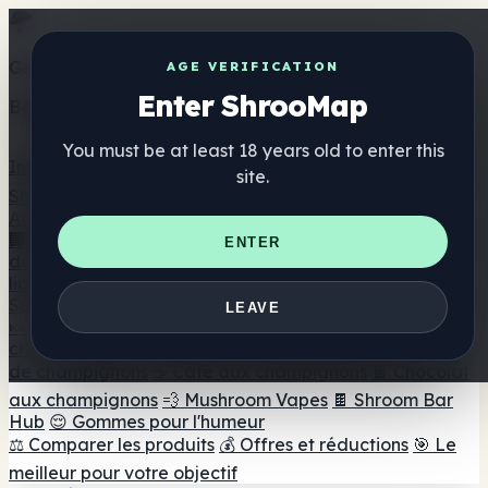
Get the ShrooMap app
AGE VERIFICATION
Enter ShrooMap
Better than mobile web — one tap away
You must be at least 18 years old to enter this
Install
site.
Shroo
Map
Annuaire
🏢 Répertoire des marques
📍 Recherche d'un magasin
ENTER
de tête
🔮 Smartshop Finder
🛒 Magasins de tête en
ligne
Suppléments
LEAVE
🍬 Gommes aux champignons
💊 Capsules de
champignons
💧 Teintures de champignons
🫙 Poudres
de champignons
☕ Café aux champignons
🍫 Chocolat
aux champignons
💨 Mushroom Vapes
🍫 Shroom Bar
Hub
😌 Gommes pour l'humeur
⚖️ Comparer les produits
💰 Offres et réductions
🎯 Le
meilleur pour votre objectif