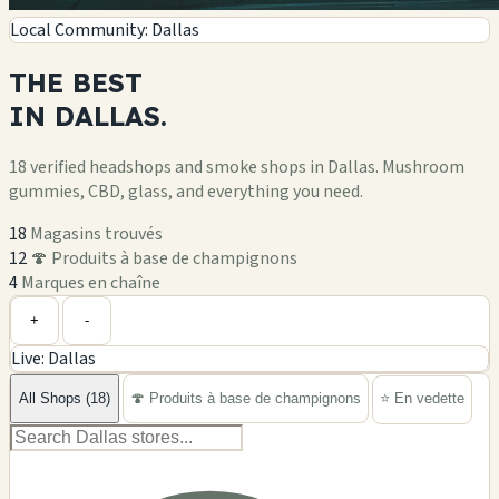
Local Community: Dallas
THE
BEST
IN
DALLAS.
18 verified headshops and smoke shops in Dallas. Mushroom
gummies, CBD, glass, and everything you need.
18
Magasins trouvés
12
🍄 Produits à base de champignons
4
Marques en chaîne
Leaflet
|
©
OpenStreetMap
+
+
-
Live: Dallas
−
All Shops (18)
🍄 Produits à base de champignons
⭐ En vedette