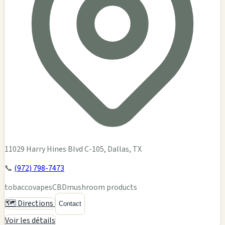
11029 Harry Hines Blvd C-105, Dallas, TX
📞
(972) 798-7473
tobacco
vapes
CBD
mushroom products
🗺️ Directions
Contact
Voir les détails