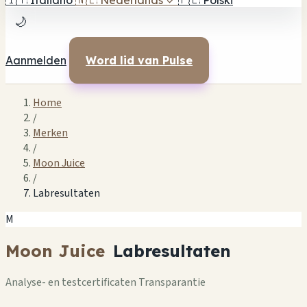
🇮🇹
Italiano
🇳🇱
Nederlands
✓
🇵🇱
Polski
🌙
Aanmelden
Word lid van Pulse
Home
/
Merken
/
Moon Juice
/
Labresultaten
M
Moon Juice
Labresultaten
Analyse- en testcertificaten Transparantie