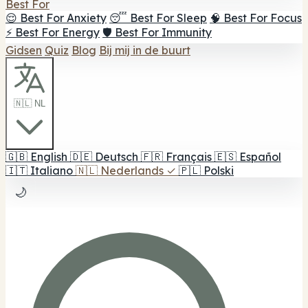
Best For
😌 Best For Anxiety
😴 Best For Sleep
🧠 Best For Focus
⚡ Best For Energy
🛡️ Best For Immunity
Gidsen
Quiz
Blog
Bij mij in de buurt
🇳🇱 NL
🇬🇧
English
🇩🇪
Deutsch
🇫🇷
Français
🇪🇸
Español
🇮🇹
Italiano
🇳🇱
Nederlands
✓
🇵🇱
Polski
🌙