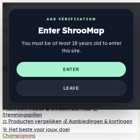
Get the ShrooMap app
AGE VERIFICATION
Enter ShrooMap
Better than mobile web — one tap away
You must be at least 18 years old to enter
Install
this site.
Shroo
Map
Directory
🏢 Merk Directory
📍 Zoek een headshop
🔮 Smartshop
ENTER
zoeker
🛒 Online headshops
Supplementen
🍬 Paddenstoel Gummies
💊 Paddenstoel Capsules
💧
LEAVE
Paddenstoel Tincturen
🫙 Paddenstoel poeders
☕
Paddestoel koffie
🍫 Champignon Chocolade
💨
Mushroom Vapes
🍫 Shroom Bar Hub
😌
Stemmingspillen
⚖️ Producten vergelijken
💰 Aanbiedingen & kortingen
🎯 Het beste voor jouw doel
Champignons