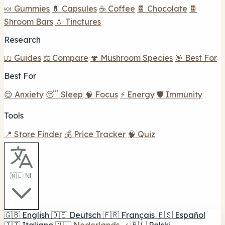
🍬 Gummies
💊 Capsules
☕ Coffee
🍫 Chocolate
🍫
Shroom Bars
💧 Tinctures
Research
📖 Guides
⚖️ Compare
🍄 Mushroom Species
🎯 Best For
Best For
😌 Anxiety
😴 Sleep
🧠 Focus
⚡ Energy
🛡️ Immunity
Tools
📍 Store Finder
💰 Price Tracker
🧠 Quiz
🇳🇱 NL
🇬🇧
English
🇩🇪
Deutsch
🇫🇷
Français
🇪🇸
Español