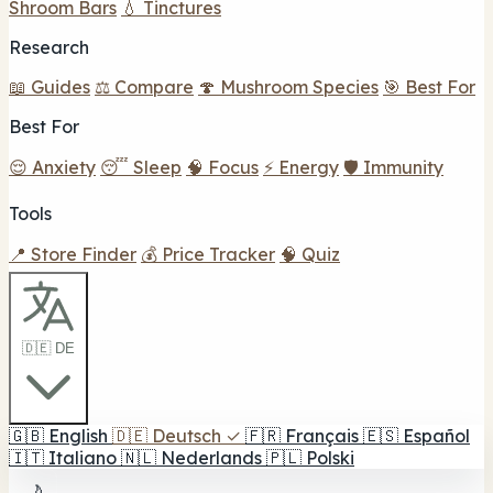
Shroom Bars
💧 Tinctures
Research
📖 Guides
⚖️ Compare
🍄 Mushroom Species
🎯 Best For
Best For
😌 Anxiety
😴 Sleep
🧠 Focus
⚡ Energy
🛡️ Immunity
Tools
📍 Store Finder
💰 Price Tracker
🧠 Quiz
🇩🇪 DE
🇬🇧
English
🇩🇪
Deutsch
✓
🇫🇷
Français
🇪🇸
Español
🇮🇹
Italiano
🇳🇱
Nederlands
🇵🇱
Polski