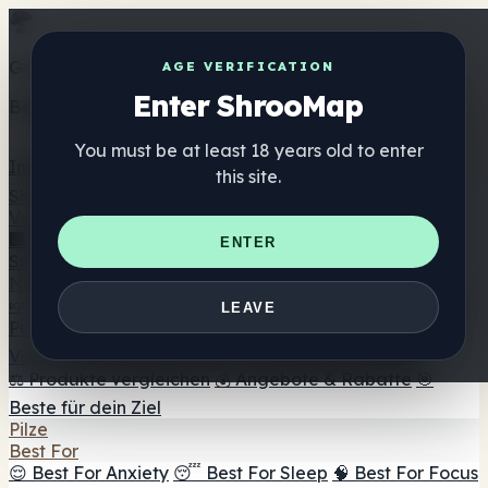
Get the ShrooMap app
AGE VERIFICATION
Enter ShrooMap
Better than mobile web — one tap away
You must be at least 18 years old to enter
Install
this site.
Shroo
Map
Verzeichnis
🏢 Markenverzeichnis
📍 Headshop-Finder
🔮
ENTER
Smartshop-Finder
🛒 Online-Headshops
Nahrungsergänzung
🍬 Pilz-Gummis
💊 Pilz-Kapseln
💧 Pilz-Tinkturen
🫙 Pilz-
LEAVE
Pulver
☕ Pilz-Kaffee
🍫 Pilz-Schokolade
💨 Mushroom
Vapes
🍫 Shroom Bar Hub
😌 Stimmungs-Gummis
⚖️ Produkte vergleichen
💰 Angebote & Rabatte
🎯
Beste für dein Ziel
Pilze
Best For
😌 Best For Anxiety
😴 Best For Sleep
🧠 Best For Focus