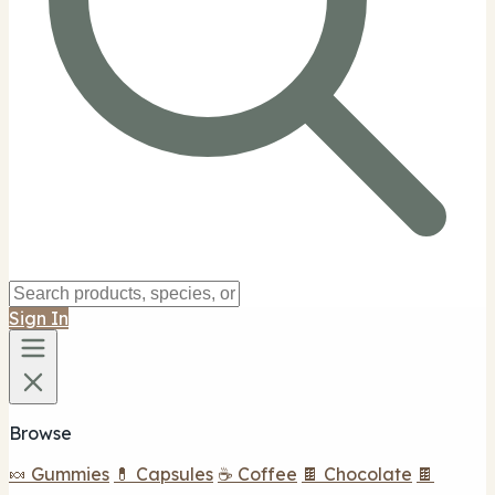
Sign In
Browse
🍬 Gummies
💊 Capsules
☕ Coffee
🍫 Chocolate
🍫