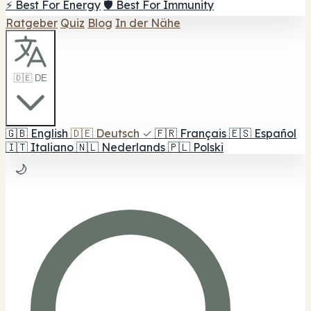
⚡ Best For Energy
🛡️ Best For Immunity
Ratgeber
Quiz
Blog
In der Nähe
🇩🇪 DE
🇬🇧
English
🇩🇪
Deutsch
✓
🇫🇷
Français
🇪🇸
Español
🇮🇹
Italiano
🇳🇱
Nederlands
🇵🇱
Polski
🌙