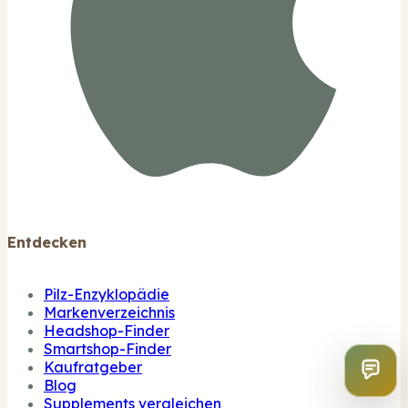
Entdecken
Pilz-Enzyklopädie
Markenverzeichnis
Headshop-Finder
Smartshop-Finder
Kaufratgeber
Blog
Supplements vergleichen