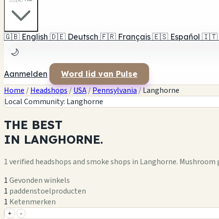
🇬🇧
English
🇩🇪
Deutsch
🇫🇷
Français
🇪🇸
Español
🇮🇹
🌙
Aanmelden
Word lid van Pulse
Home
/
Headshops
/
USA
/
Pennsylvania
/
Langhorne
Local Community: Langhorne
THE
BEST
IN
LANGHORNE.
1 verified headshops and smoke shops in Langhorne. Mushroom g
1
Gevonden winkels
1
paddenstoelproducten
1
Ketenmerken
+
-