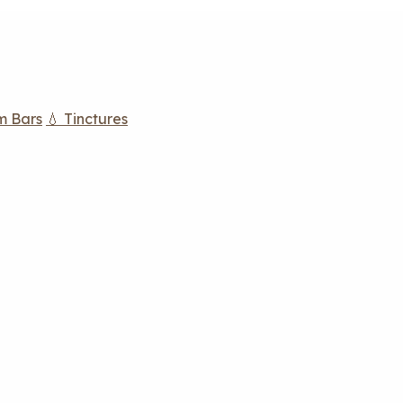
m Bars
💧 Tinctures