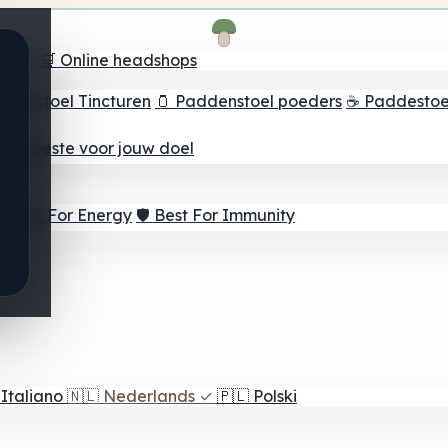
oeker
🛒 Online headshops
ddenstoel Tincturen
🫙 Paddenstoel poeders
☕ Paddestoel
 Het beste voor jouw doel
⚡ Best For Energy
🛡️ Best For Immunity
Italiano
🇳🇱
Nederlands
✓
🇵🇱
Polski