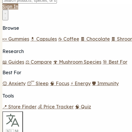
Sign In
Browse
🍬 Gummies
💊 Capsules
☕ Coffee
🍫 Chocolate
🍫 Shroo
Research
📖 Guides
⚖️ Compare
🍄 Mushroom Species
🎯 Best For
Best For
😌 Anxiety
😴 Sleep
🧠 Focus
⚡ Energy
🛡️ Immunity
Tools
📍 Store Finder
💰 Price Tracker
🧠 Quiz
🇳🇱 NL