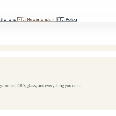
Italiano
🇳🇱
Nederlands
✓
🇵🇱
Polski
ummies, CBD, glass, and everything you need.
1