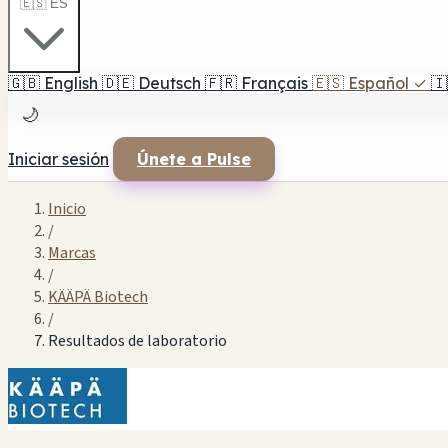
🇪🇸 ES
🇬🇧
English
🇩🇪
Deutsch
🇫🇷
Français
🇪🇸
Español
✓
🇮
🌙
Iniciar sesión
Únete a Pulse
Inicio
/
Marcas
/
KÄÄPÄ Biotech
/
Resultados de laboratorio