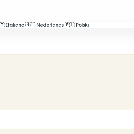
🇹
Italiano
🇳🇱
Nederlands
🇵🇱
Polski