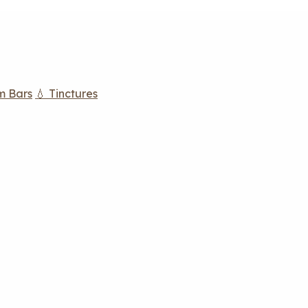
m Bars
💧 Tinctures