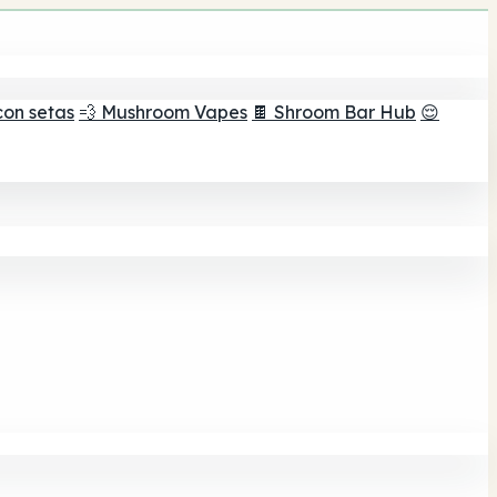
con setas
💨 Mushroom Vapes
🍫 Shroom Bar Hub
😌