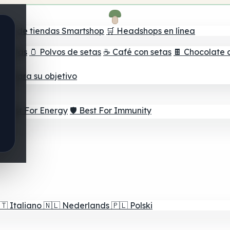
ador de tiendas Smartshop
🛒 Headshops en línea
e setas
🫙 Polvos de setas
☕ Café con setas
🍫 Chocolate 
jor para su objetivo
⚡ Best For Energy
🛡️ Best For Immunity
🇹
Italiano
🇳🇱
Nederlands
🇵🇱
Polski