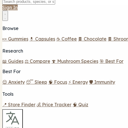
Sign In
Browse
🍬 Gummies
💊 Capsules
☕ Coffee
🍫 Chocolate
🍫 Shroo
Research
📖 Guides
⚖️ Compare
🍄 Mushroom Species
🎯 Best For
Best For
😌 Anxiety
😴 Sleep
🧠 Focus
⚡ Energy
🛡️ Immunity
Tools
📍 Store Finder
💰 Price Tracker
🧠 Quiz