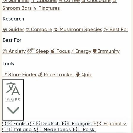
🍬 Gummies
💊 Capsules
☕ Coffee
🍫 Chocolate
🍫
Shroom Bars
💧 Tinctures
Research
📖 Guides
⚖️ Compare
🍄 Mushroom Species
🎯 Best For
Best For
😌 Anxiety
😴 Sleep
🧠 Focus
⚡ Energy
🛡️ Immunity
Tools
📍 Store Finder
💰 Price Tracker
🧠 Quiz
🇪🇸 ES
🇬🇧
English
🇩🇪
Deutsch
🇫🇷
Français
🇪🇸
Español
✓
🇮🇹
Italiano
🇳🇱
Nederlands
🇵🇱
Polski