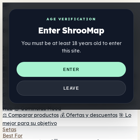
Get the ShrooMap app
AGE VERIFICATION
Enter ShrooMap
Better than mobile web — one tap away
You must be at least 18 years old to enter
Install
this site.
Shroo
Map
Directorio
🏢 Directorio de marcas
📍 Buscador de tiendas
🔮
ENTER
Buscador de tiendas Smartshop
🛒 Headshops en línea
Suplementos
🍬 Gominolas de setas
💊 Cápsulas de setas
💧 Tinturas
LEAVE
de setas
🫙 Polvos de setas
☕ Café con setas
🍫
Chocolate con setas
💨 Mushroom Vapes
🍫 Shroom Bar
Hub
😌 Gominolas Mood
⚖️ Comparar productos
💰 Ofertas y descuentos
🎯 Lo
mejor para su objetivo
Setas
Best For