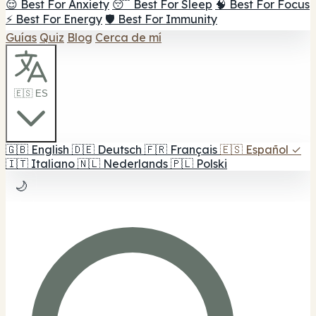
😌 Best For Anxiety
😴 Best For Sleep
🧠 Best For Focus
⚡ Best For Energy
🛡️ Best For Immunity
Guías
Quiz
Blog
Cerca de mí
🇪🇸 ES
🇬🇧
English
🇩🇪
Deutsch
🇫🇷
Français
🇪🇸
Español
✓
🇮🇹
Italiano
🇳🇱
Nederlands
🇵🇱
Polski
🌙