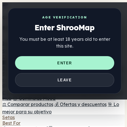
Get the ShrooMap app
AGE VERIFICATION
Enter ShrooMap
Better than mobile web — one tap away
You must be at least 18 years old to enter
Install
this site.
Shroo
Map
Directorio
🏢 Directorio de marcas
📍 Buscador de tiendas
🔮
ENTER
Buscador de tiendas Smartshop
🛒 Headshops en línea
Suplementos
🍬 Gominolas de setas
💊 Cápsulas de setas
💧 Tinturas
LEAVE
de setas
🫙 Polvos de setas
☕ Café con setas
🍫
Chocolate con setas
💨 Mushroom Vapes
🍫 Shroom Bar
Hub
😌 Gominolas Mood
⚖️ Comparar productos
💰 Ofertas y descuentos
🎯 Lo
mejor para su objetivo
Setas
Best For