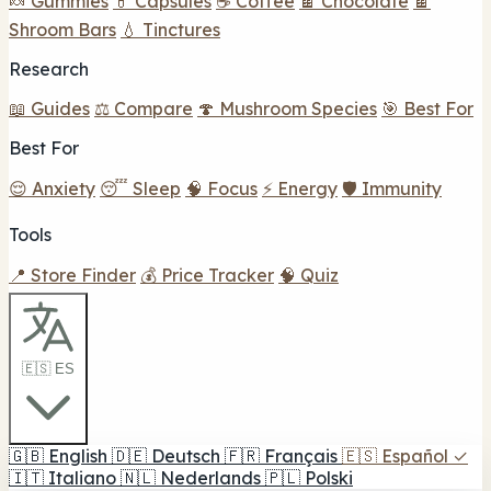
🍬 Gummies
💊 Capsules
☕ Coffee
🍫 Chocolate
🍫
Shroom Bars
💧 Tinctures
Research
📖 Guides
⚖️ Compare
🍄 Mushroom Species
🎯 Best For
Best For
😌 Anxiety
😴 Sleep
🧠 Focus
⚡ Energy
🛡️ Immunity
Tools
📍 Store Finder
💰 Price Tracker
🧠 Quiz
🇪🇸 ES
🇬🇧
English
🇩🇪
Deutsch
🇫🇷
Français
🇪🇸
Español
✓
🇮🇹
Italiano
🇳🇱
Nederlands
🇵🇱
Polski