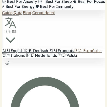
😌 Best For Anxiety
😴 Best For Sleep
🧠 Best For Focus
⚡ Best For Energy
🛡️ Best For Immunity
Guías
Quiz
Blog
Cerca de mí
🇪🇸 ES
🇬🇧
English
🇩🇪
Deutsch
🇫🇷
Français
🇪🇸
Español
✓
🇮🇹
Italiano
🇳🇱
Nederlands
🇵🇱
Polski
🌙