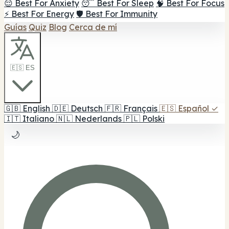
😌 Best For Anxiety
😴 Best For Sleep
🧠 Best For Focus
⚡ Best For Energy
🛡️ Best For Immunity
Guías
Quiz
Blog
Cerca de mí
🇪🇸 ES
🇬🇧
English
🇩🇪
Deutsch
🇫🇷
Français
🇪🇸
Español
✓
🇮🇹
Italiano
🇳🇱
Nederlands
🇵🇱
Polski
🌙