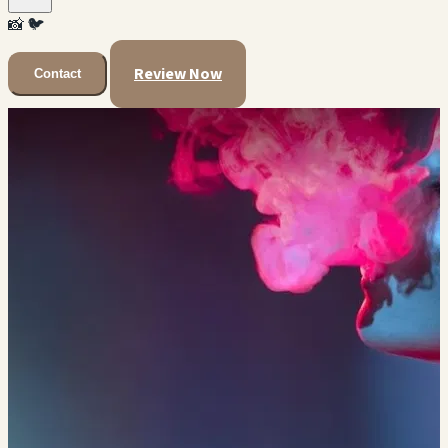
📸
🐦
Review Now
Contact