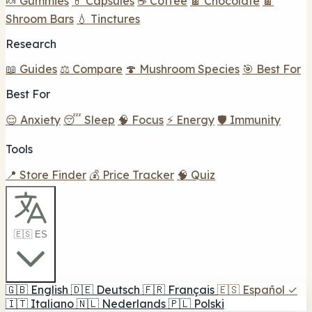
🍬 Gummies
💊 Capsules
☕ Coffee
🍫 Chocolate
🍫
Shroom Bars
💧 Tinctures
Research
📖 Guides
⚖️ Compare
🍄 Mushroom Species
🎯 Best For
Best For
😌 Anxiety
😴 Sleep
🧠 Focus
⚡ Energy
🛡️ Immunity
Tools
📍 Store Finder
💰 Price Tracker
🧠 Quiz
🇪🇸 ES
🇬🇧
English
🇩🇪
Deutsch
🇫🇷
Français
🇪🇸
Español
✓
🇮🇹
Italiano
🇳🇱
Nederlands
🇵🇱
Polski