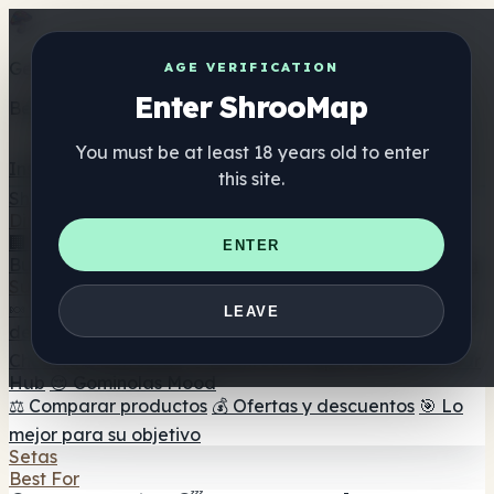
Get the ShrooMap app
AGE VERIFICATION
Enter ShrooMap
Better than mobile web — one tap away
You must be at least 18 years old to enter
Install
this site.
Shroo
Map
Directorio
🏢 Directorio de marcas
📍 Buscador de tiendas
🔮
ENTER
Buscador de tiendas Smartshop
🛒 Headshops en línea
Suplementos
🍬 Gominolas de setas
💊 Cápsulas de setas
💧 Tinturas
LEAVE
de setas
🫙 Polvos de setas
☕ Café con setas
🍫
Chocolate con setas
💨 Mushroom Vapes
🍫 Shroom Bar
Hub
😌 Gominolas Mood
⚖️ Comparar productos
💰 Ofertas y descuentos
🎯 Lo
mejor para su objetivo
Setas
Best For