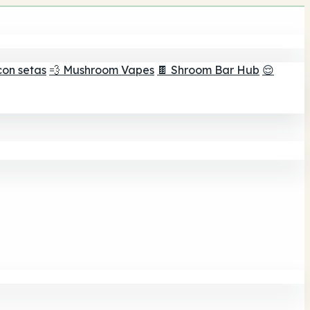
con setas
💨 Mushroom Vapes
🍫 Shroom Bar Hub
😌