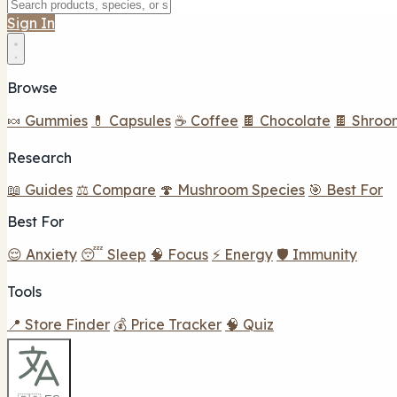
Sign In
Browse
🍬 Gummies
💊 Capsules
☕ Coffee
🍫 Chocolate
🍫 Shroo
Research
📖 Guides
⚖️ Compare
🍄 Mushroom Species
🎯 Best For
Best For
😌 Anxiety
😴 Sleep
🧠 Focus
⚡ Energy
🛡️ Immunity
Tools
📍 Store Finder
💰 Price Tracker
🧠 Quiz