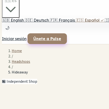
🇪🇸 ES
🇬🇧
English
🇩🇪
Deutsch
🇫🇷
Français
🇪🇸
Español
✓
🇮
🌙
Iniciar sesión
Únete a Pulse
Home
/
Headshops
/
Hideaway
🏪 Independent Shop