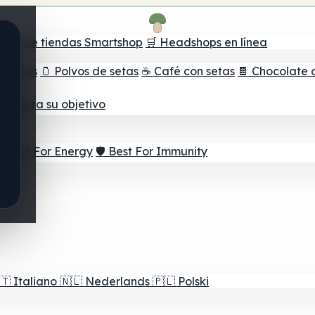
ador de tiendas Smartshop
🛒 Headshops en línea
e setas
🫙 Polvos de setas
☕ Café con setas
🍫 Chocolate 
jor para su objetivo
⚡ Best For Energy
🛡️ Best For Immunity
🇹
Italiano
🇳🇱
Nederlands
🇵🇱
Polski