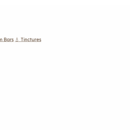
m Bars
💧 Tinctures