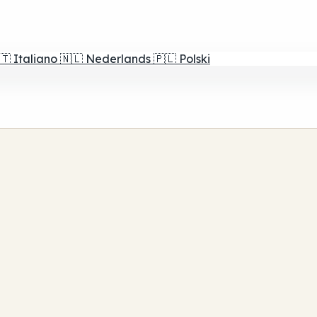
🇹
Italiano
🇳🇱
Nederlands
🇵🇱
Polski