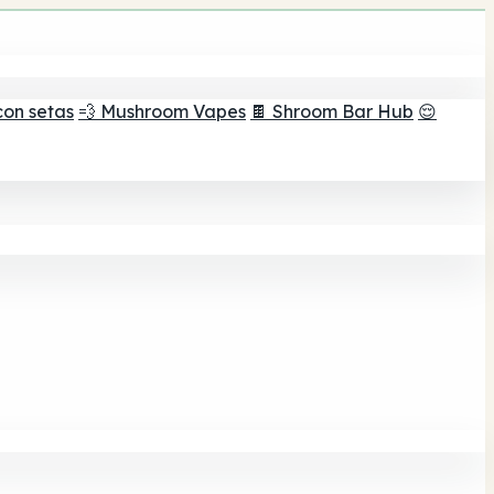
con setas
💨 Mushroom Vapes
🍫 Shroom Bar Hub
😌