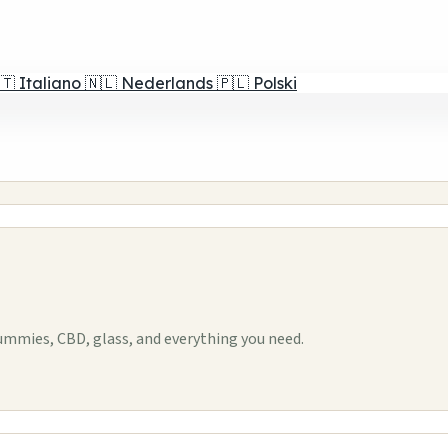
🇹
Italiano
🇳🇱
Nederlands
🇵🇱
Polski
mmies, CBD, glass, and everything you need.
1