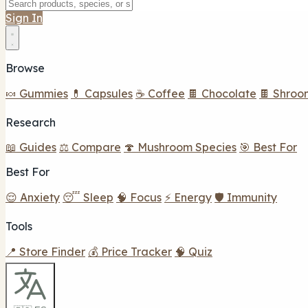
Sign In
Browse
🍬 Gummies
💊 Capsules
☕ Coffee
🍫 Chocolate
🍫 Shroo
Research
📖 Guides
⚖️ Compare
🍄 Mushroom Species
🎯 Best For
Best For
😌 Anxiety
😴 Sleep
🧠 Focus
⚡ Energy
🛡️ Immunity
Tools
📍 Store Finder
💰 Price Tracker
🧠 Quiz