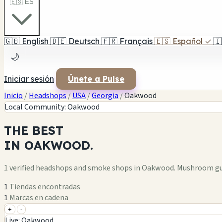
🇪🇸 ES
🇬🇧
English
🇩🇪
Deutsch
🇫🇷
Français
🇪🇸
Español
✓
🇮
🌙
Iniciar sesión
Únete a Pulse
Inicio
/
Headshops
/
USA
/
Georgia
/
Oakwood
Local Community: Oakwood
THE
BEST
IN
OAKWOOD.
1 verified headshops and smoke shops in Oakwood. Mushroom gu
1
Tiendas encontradas
1
Marcas en cadena
+
-
+
Live: Oakwood