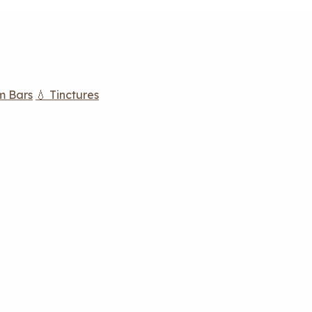
m Bars
💧 Tinctures