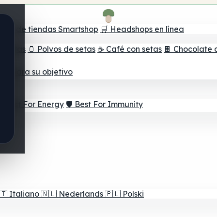
ador de tiendas Smartshop
🛒 Headshops en línea
e setas
🫙 Polvos de setas
☕ Café con setas
🍫 Chocolate 
jor para su objetivo
⚡ Best For Energy
🛡️ Best For Immunity
🇹
Italiano
🇳🇱
Nederlands
🇵🇱
Polski