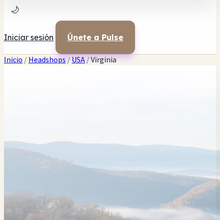
🌙
Iniciar sesión
Únete a Pulse
Inicio
/
Headshops
/
USA
/
Virginia