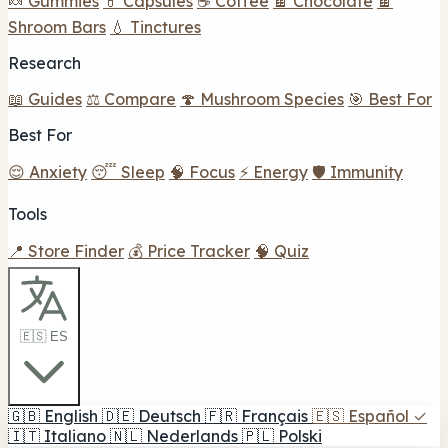
🍬 Gummies
💊 Capsules
☕ Coffee
🍫 Chocolate
🍫
Shroom Bars
💧 Tinctures
Research
📖 Guides
⚖️ Compare
🍄 Mushroom Species
🎯 Best For
Best For
😌 Anxiety
😴 Sleep
🧠 Focus
⚡ Energy
🛡️ Immunity
Tools
📍 Store Finder
💰 Price Tracker
🧠 Quiz
🇪🇸 ES
🇬🇧
English
🇩🇪
Deutsch
🇫🇷
Français
🇪🇸
Español
✓
🇮🇹
Italiano
🇳🇱
Nederlands
🇵🇱
Polski