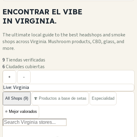
ENCONTRAR EL
VIBE
IN
VIRGINIA.
The ultimate local guide to the best headshops and smoke
shops across Virginia. Mushroom products, CBD, glass, and
more.
9
Tiendas verificadas
6
Ciudades cubiertas
Leaflet
|
©
OpenStreetMap
+
+
-
Live: Virginia
−
All Shops (9)
🍄 Productos a base de setas
Especialidad
⭐
Mejor valorados