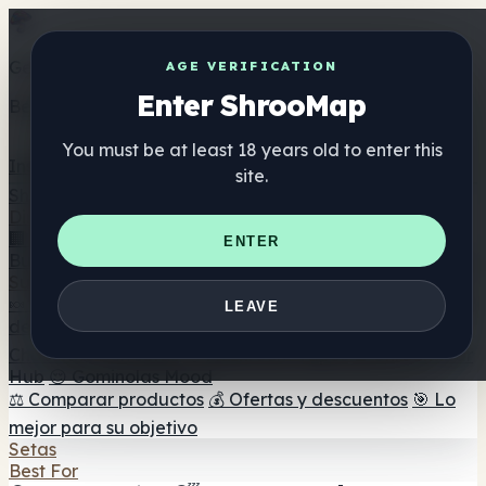
Get the ShrooMap app
AGE VERIFICATION
Enter ShrooMap
Better than mobile web — one tap away
You must be at least 18 years old to enter this
Install
site.
Shroo
Map
Directorio
🏢 Directorio de marcas
📍 Buscador de tiendas
🔮
ENTER
Buscador de tiendas Smartshop
🛒 Headshops en línea
Suplementos
🍬 Gominolas de setas
💊 Cápsulas de setas
💧 Tinturas
LEAVE
de setas
🫙 Polvos de setas
☕ Café con setas
🍫
Chocolate con setas
💨 Mushroom Vapes
🍫 Shroom Bar
Hub
😌 Gominolas Mood
⚖️ Comparar productos
💰 Ofertas y descuentos
🎯 Lo
mejor para su objetivo
Setas
Best For