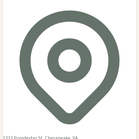
1333 Poindexter St, Chesapeake, VA