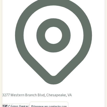
3277 Western Branch Blvd, Chesapeake, VA
🗺️ Cómo llegar
Póngase en contacto con