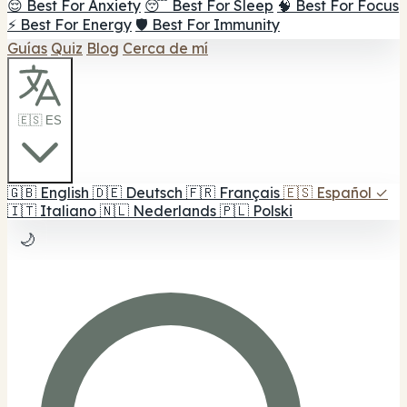
😌 Best For Anxiety
😴 Best For Sleep
🧠 Best For Focus
⚡ Best For Energy
🛡️ Best For Immunity
Guías
Quiz
Blog
Cerca de mí
🇪🇸 ES
🇬🇧
English
🇩🇪
Deutsch
🇫🇷
Français
🇪🇸
Español
✓
🇮🇹
Italiano
🇳🇱
Nederlands
🇵🇱
Polski
🌙