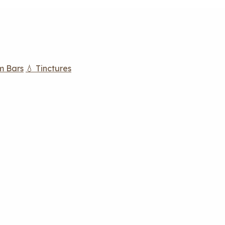
m Bars
💧 Tinctures