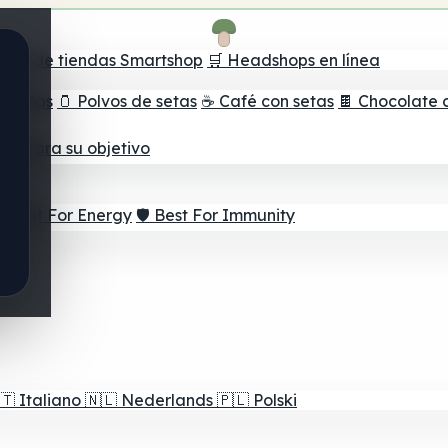
ador de tiendas Smartshop
🛒 Headshops en línea
e setas
🫙 Polvos de setas
☕ Café con setas
🍫 Chocolate 
jor para su objetivo
⚡ Best For Energy
🛡️ Best For Immunity
🇹
Italiano
🇳🇱
Nederlands
🇵🇱
Polski