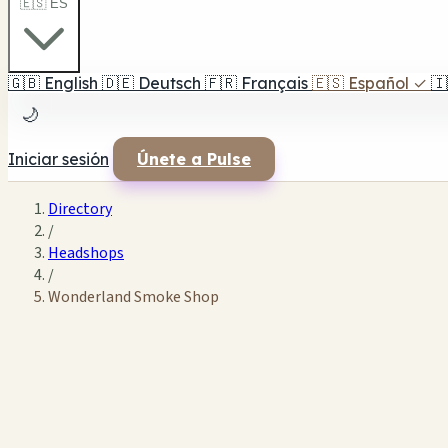
🇪🇸 ES
🇬🇧
English
🇩🇪
Deutsch
🇫🇷
Français
🇪🇸
Español
✓
🇮
🌙
Iniciar sesión
Únete a Pulse
Directory
/
Headshops
/
Wonderland Smoke Shop