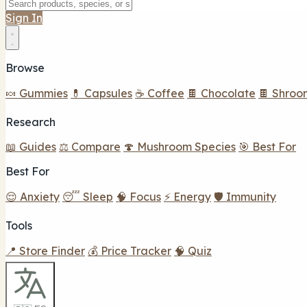
Sign In
Browse
🍬 Gummies
💊 Capsules
☕ Coffee
🍫 Chocolate
🍫 Shroo
Research
📖 Guides
⚖️ Compare
🍄 Mushroom Species
🎯 Best For
Best For
😌 Anxiety
😴 Sleep
🧠 Focus
⚡ Energy
🛡️ Immunity
Tools
📍 Store Finder
💰 Price Tracker
🧠 Quiz