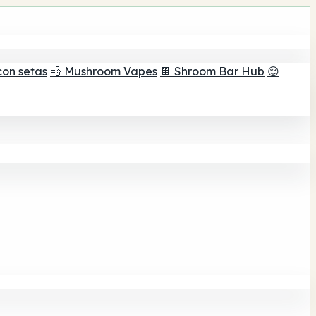
con setas
💨 Mushroom Vapes
🍫 Shroom Bar Hub
😌