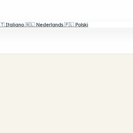
🇹
Italiano
🇳🇱
Nederlands
🇵🇱
Polski