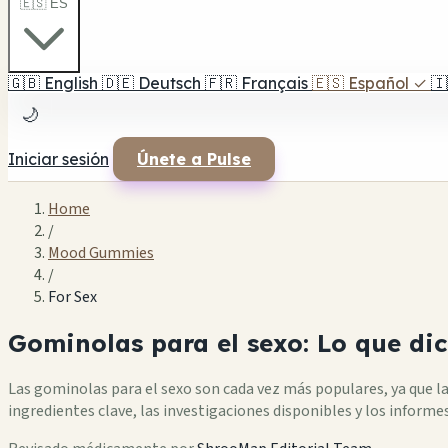
🇪🇸 ES
🇬🇧
English
🇩🇪
Deutsch
🇫🇷
Français
🇪🇸
Español
✓
🇮
🌙
Iniciar sesión
Únete a Pulse
Home
/
Mood Gummies
/
For Sex
Gominolas para el sexo: Lo que dic
Las gominolas para el sexo son cada vez más populares, ya que l
ingredientes clave, las investigaciones disponibles y los informes