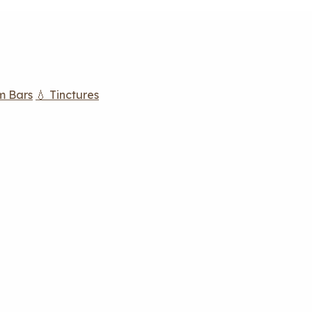
m Bars
💧 Tinctures