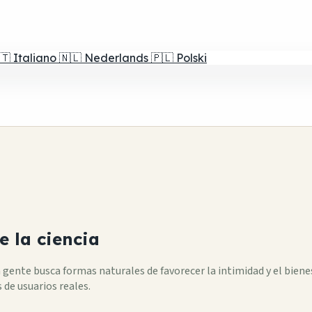
🇹
Italiano
🇳🇱
Nederlands
🇵🇱
Polski
e la ciencia
a gente busca formas naturales de favorecer la intimidad y el bie
 de usuarios reales.