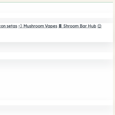
con setas
💨 Mushroom Vapes
🍫 Shroom Bar Hub
😌