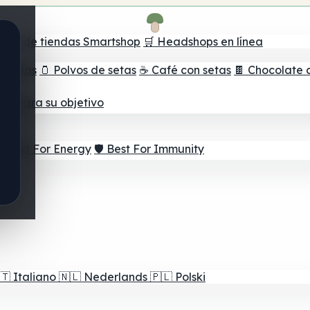
ador de tiendas Smartshop
🛒 Headshops en línea
e setas
🫙 Polvos de setas
☕ Café con setas
🍫 Chocolate 
jor para su objetivo
⚡ Best For Energy
🛡️ Best For Immunity
🇹
Italiano
🇳🇱
Nederlands
🇵🇱
Polski