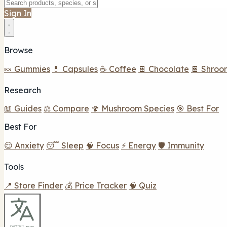
Sign In
Browse
🍬 Gummies
💊 Capsules
☕ Coffee
🍫 Chocolate
🍫 Shroo
Research
📖 Guides
⚖️ Compare
🍄 Mushroom Species
🎯 Best For
Best For
😌 Anxiety
😴 Sleep
🧠 Focus
⚡ Energy
🛡️ Immunity
Tools
📍 Store Finder
💰 Price Tracker
🧠 Quiz