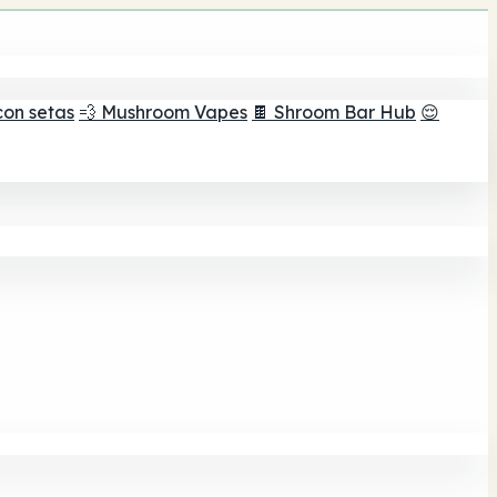
con setas
💨 Mushroom Vapes
🍫 Shroom Bar Hub
😌