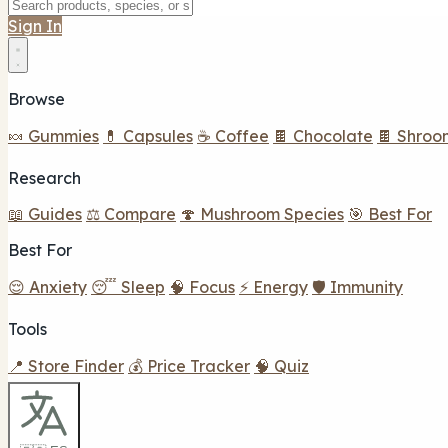
Sign In
Browse
🍬 Gummies
💊 Capsules
☕ Coffee
🍫 Chocolate
🍫 Shroo
Research
📖 Guides
⚖️ Compare
🍄 Mushroom Species
🎯 Best For
Best For
😌 Anxiety
😴 Sleep
🧠 Focus
⚡ Energy
🛡️ Immunity
Tools
📍 Store Finder
💰 Price Tracker
🧠 Quiz