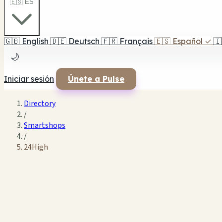
🇪🇸 ES
🇬🇧
English
🇩🇪
Deutsch
🇫🇷
Français
🇪🇸
Español
✓
🇮
🌙
Iniciar sesión
Únete a Pulse
Directory
/
Smartshops
/
24High