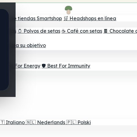
ador de tiendas Smartshop
🛒 Headshops en línea
e setas
🫙 Polvos de setas
☕ Café con setas
🍫 Chocolate 
jor para su objetivo
⚡ Best For Energy
🛡️ Best For Immunity
🇹
Italiano
🇳🇱
Nederlands
🇵🇱
Polski