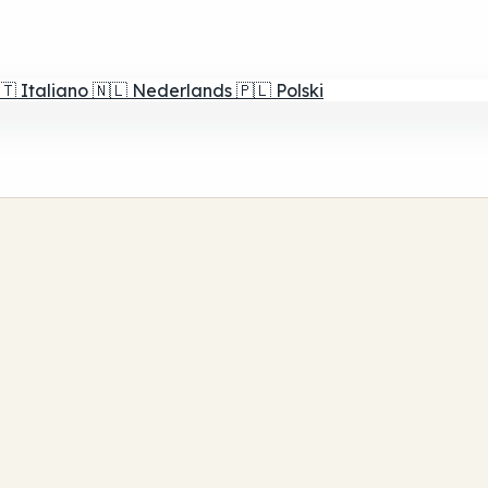
🇹
Italiano
🇳🇱
Nederlands
🇵🇱
Polski