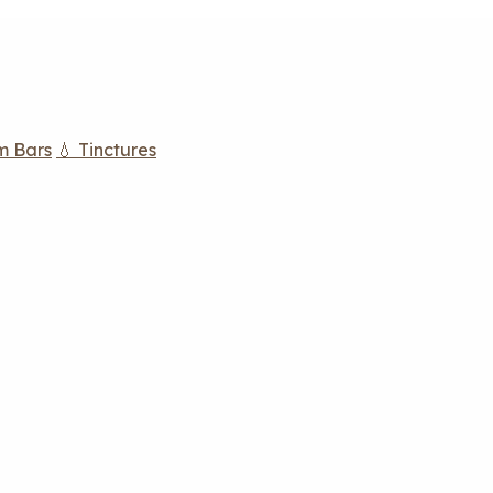
m Bars
💧 Tinctures