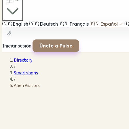
🇪🇸 ES
🇬🇧
English
🇩🇪
Deutsch
🇫🇷
Français
🇪🇸
Español
✓
🇮
🌙
Iniciar sesión
Únete a Pulse
Directory
/
Smartshops
/
Alien Visitors