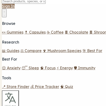
Sign In
Browse
🍬 Gummies
💊 Capsules
☕ Coffee
🍫 Chocolate
🍫 Shroo
Research
📖 Guides
⚖️ Compare
🍄 Mushroom Species
🎯 Best For
Best For
😌 Anxiety
😴 Sleep
🧠 Focus
⚡ Energy
🛡️ Immunity
Tools
📍 Store Finder
💰 Price Tracker
🧠 Quiz