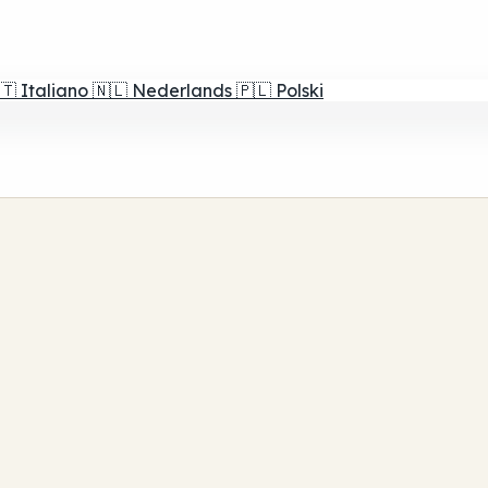
🇹
Italiano
🇳🇱
Nederlands
🇵🇱
Polski