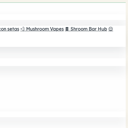
con setas
💨 Mushroom Vapes
🍫 Shroom Bar Hub
😌