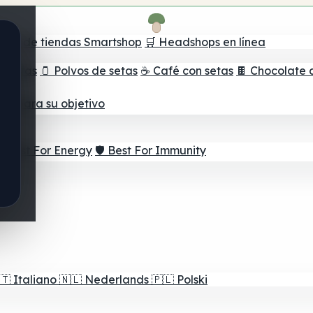
ador de tiendas Smartshop
🛒 Headshops en línea
e setas
🫙 Polvos de setas
☕ Café con setas
🍫 Chocolate 
jor para su objetivo
⚡ Best For Energy
🛡️ Best For Immunity
🇹
Italiano
🇳🇱
Nederlands
🇵🇱
Polski