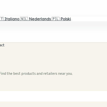
🇹
Italiano
🇳🇱
Nederlands
🇵🇱
Polski
act
ind the best products and retailers near you.