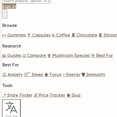
Sign In
Browse
🍬 Gummies
💊 Capsules
☕ Coffee
🍫 Chocolate
🍫 Shroo
Research
📖 Guides
⚖️ Compare
🍄 Mushroom Species
🎯 Best For
Best For
😌 Anxiety
😴 Sleep
🧠 Focus
⚡ Energy
🛡️ Immunity
Tools
📍 Store Finder
💰 Price Tracker
🧠 Quiz