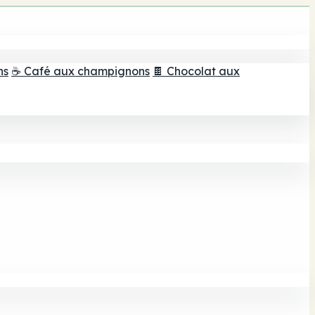
ns
☕ Café aux champignons
🍫 Chocolat aux