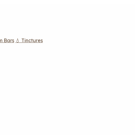
m Bars
💧 Tinctures