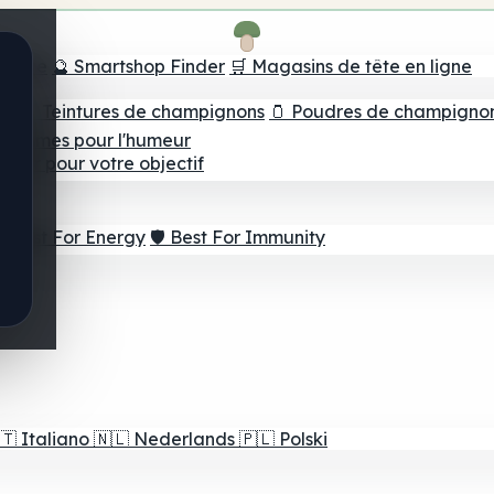
e tête
🔮 Smartshop Finder
🛒 Magasins de tête en ligne
ns
💧 Teintures de champignons
🫙 Poudres de champigno
 Gommes pour l'humeur
lleur pour votre objectif
⚡ Best For Energy
🛡️ Best For Immunity
🇹
Italiano
🇳🇱
Nederlands
🇵🇱
Polski