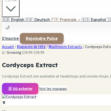
🇫🇷 FR
🇬🇧
English
🇩🇪
Deutsch
🇫🇷
Français
✓
🇪🇸
Español
🇮
🌙
S'inscrire
Rejoindre Pulse
Accueil
/
Magasins de tête
/
Mushroom Extracts
/
Cordyceps Extr
📈 Growing
$34.99-$39.99
Cordyceps Extract
Cordyceps Extract are available at headshops and smoke shops. F
🛒 Où acheter
Voir les marques
🍄