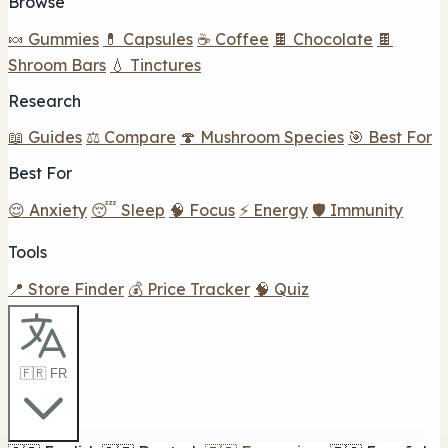
Browse
🍬 Gummies
💊 Capsules
☕ Coffee
🍫 Chocolate
🍫
Shroom Bars
💧 Tinctures
Research
📖 Guides
⚖️ Compare
🍄 Mushroom Species
🎯 Best For
Best For
😌 Anxiety
😴 Sleep
🧠 Focus
⚡ Energy
🛡️ Immunity
Tools
📍 Store Finder
💰 Price Tracker
🧠 Quiz
🇫🇷 FR