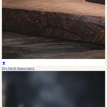
🍄
Dry Herb Vaporizers