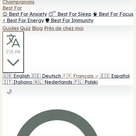
Champignons
Best For
😌 Best For Anxiety
😴 Best For Sleep
🧠 Best For Focus
⚡ Best For Energy
🛡️ Best For Immunity
Guides
Quiz
Blog
Près de chez moi
🇫🇷 FR
🇬🇧
English
🇩🇪
Deutsch
🇫🇷
Français
✓
🇪🇸
Español
🇮🇹
Italiano
🇳🇱
Nederlands
🇵🇱
Polski
🌙