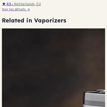
★ 4.5
•
Netherlands, EU
Voir les détails →
Related in Vaporizers