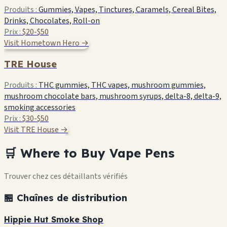
Produits :
Gummies, Vapes, Tinctures, Caramels, Cereal Bites,
Drinks, Chocolates, Roll-on
Prix :
$20-$50
Visit Hometown Hero →
TRE House
Produits :
THC gummies, THC vapes, mushroom gummies,
mushroom chocolate bars, mushroom syrups, delta-8, delta-9,
smoking accessories
Prix :
$30-$50
Visit TRE House →
🛒 Where to Buy Vape Pens
Trouver chez ces détaillants vérifiés
🏪 Chaînes de distribution
Hippie Hut Smoke Shop