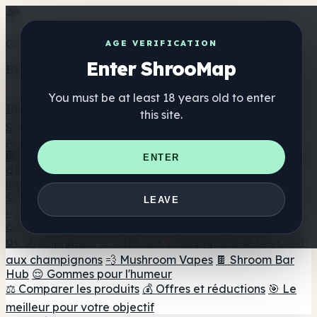
Get the ShrooMap app
AGE VERIFICATION
Enter ShrooMap
Better than mobile web — one tap away
You must be at least 18 years old to enter
Install
this site.
Shroo
Map
Annuaire
🏢 Répertoire des marques
📍 Recherche d'un magasin
ENTER
de tête
🔮 Smartshop Finder
🛒 Magasins de tête en
ligne
Suppléments
LEAVE
🍬 Gommes aux champignons
💊 Capsules de
champignons
💧 Teintures de champignons
🫙 Poudres
de champignons
☕ Café aux champignons
🍫 Chocolat
aux champignons
💨 Mushroom Vapes
🍫 Shroom Bar
Hub
😌 Gommes pour l'humeur
⚖️ Comparer les produits
💰 Offres et réductions
🎯 Le
meilleur pour votre objectif