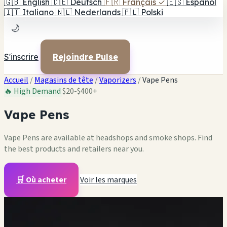
🇬🇧
English
🇩🇪
Deutsch
🇫🇷
Français
✓
🇪🇸
Español
🇮🇹
Italiano
🇳🇱
Nederlands
🇵🇱
Polski
🌙
S'inscrire
Rejoindre Pulse
Accueil
/
Magasins de tête
/
Vaporizers
/
Vape Pens
🔥 High Demand
$20-$400+
Vape Pens
Vape Pens are available at headshops and smoke shops. Find
the best products and retailers near you.
🛒 Où acheter
Voir les marques