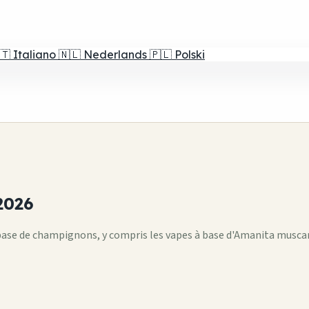
🇹
Italiano
🇳🇱
Nederlands
🇵🇱
Polski
2026
base de champignons, y compris les vapes à base d'Amanita muscari