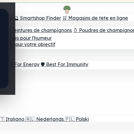
e tête
🔮 Smartshop Finder
🛒 Magasins de tête en ligne
ns
💧 Teintures de champignons
🫙 Poudres de champigno
 Gommes pour l'humeur
lleur pour votre objectif
⚡ Best For Energy
🛡️ Best For Immunity
🇹
Italiano
🇳🇱
Nederlands
🇵🇱
Polski