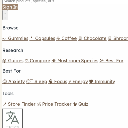
Sign In
Browse
🍬 Gummies
💊 Capsules
☕ Coffee
🍫 Chocolate
🍫 Shroo
Research
📖 Guides
⚖️ Compare
🍄 Mushroom Species
🎯 Best For
Best For
😌 Anxiety
😴 Sleep
🧠 Focus
⚡ Energy
🛡️ Immunity
Tools
📍 Store Finder
💰 Price Tracker
🧠 Quiz