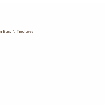
m Bars
💧 Tinctures