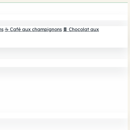
ns
☕ Café aux champignons
🍫 Chocolat aux