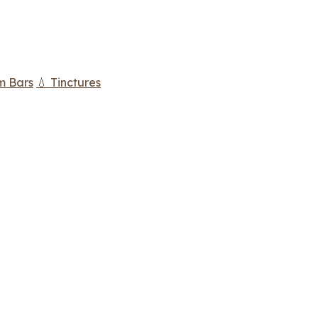
m Bars
💧 Tinctures