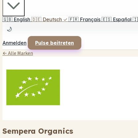
🇬🇧
English
🇩🇪
Deutsch
✓
🇫🇷
Français
🇪🇸
Español
🇮
🌙
Anmelden
Pulse beitreten
← Alle Marken
Sempera Organics