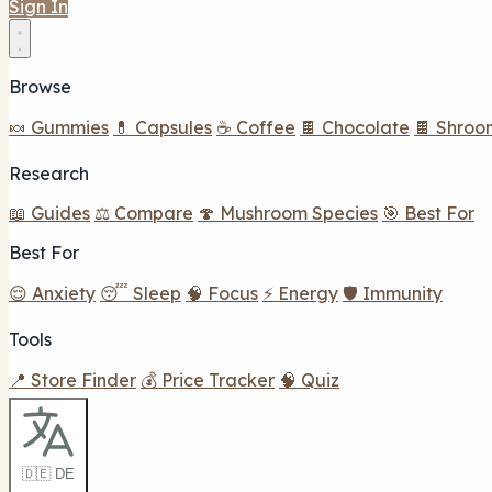
Sign In
Browse
🍬 Gummies
💊 Capsules
☕ Coffee
🍫 Chocolate
🍫 Shroo
Research
📖 Guides
⚖️ Compare
🍄 Mushroom Species
🎯 Best For
Best For
😌 Anxiety
😴 Sleep
🧠 Focus
⚡ Energy
🛡️ Immunity
Tools
📍 Store Finder
💰 Price Tracker
🧠 Quiz
🇩🇪 DE