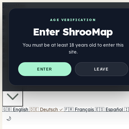
Shroo
Map
Verzeichnis
🏢 Markenverzeichnis
📍 Headshop-Finder
🔮 Smartshop-
AGE VERIFICATION
Nahrungsergänzung
Enter ShrooMap
🍬 Pilz-Gummis
💊 Pilz-Kapseln
💧 Pilz-Tinkturen
🫙 Pilz-Pu
⚖️ Produkte vergleichen
💰 Angebote & Rabatte
🎯 Beste 
Pilze
You must be at least 18 years old to enter this
Best For
site.
😌 Best For Anxiety
😴 Best For Sleep
🧠 Best For Focus
Ratgeber
Quiz
Blog
In der Nähe
ENTER
LEAVE
🇩🇪 DE
🇬🇧
English
🇩🇪
Deutsch
✓
🇫🇷
Français
🇪🇸
Español
🇮
🌙