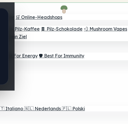
Finder
🛒 Online-Headshops
lver
☕ Pilz-Kaffee
🍫 Pilz-Schokolade
💨 Mushroom Vapes
für dein Ziel
⚡ Best For Energy
🛡️ Best For Immunity
🇹
Italiano
🇳🇱
Nederlands
🇵🇱
Polski